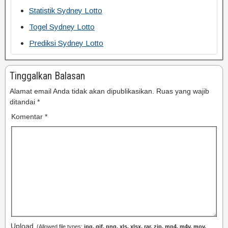
Statistik Sydney Lotto
Togel Sydney Lotto
Prediksi Sydney Lotto
Tinggalkan Balasan
Alamat email Anda tidak akan dipublikasikan.
Ruas yang wajib
ditandai
*
Komentar
*
Upload
(Allowed file types:
jpg, gif, png, xls, xlsx, rar, zip, mp4, m4v, mov,