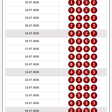
1
3
3
2
23-07-2026
3
6
2
1
22-07-2026
9
6
4
2
21-07-2026
7
3
5
3
20-07-2026
9
7
2
7
19-07-2026
3
0
6
3
18-07-2026
5
4
6
8
17-07-2026
9
0
4
4
16-07-2026
6
9
5
1
15-07-2026
4
7
6
3
14-07-2026
3
3
0
2
13-07-2026
8
5
1
2
12-07-2026
6
5
3
4
11-07-2026
6
3
3
3
10-07-2026
2
7
5
3
09-07-2026