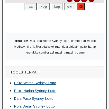
Perhatian!
Data Bola Merah Sydney Lotto Diambil dari website
livedraw :
disini
. Jika ada kekeliruan data didalam paito, harap
merujuk ke sumber asli masing-masing game.
TOOLS TERKAIT
Paito Warna Sydney Lotto
Paito Harian Sydney Lotto
Data Paito Sydney Lotto
Pola Dasar Sydney Lotto