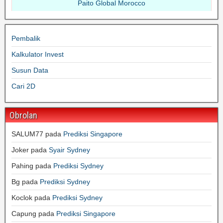
Paito Global Morocco
Pembalik
Kalkulator Invest
Susun Data
Cari 2D
Obrolan
SALUM77
pada
Prediksi Singapore
Joker
pada
Syair Sydney
Pahing
pada
Prediksi Sydney
Bg
pada
Prediksi Sydney
Koclok
pada
Prediksi Sydney
Capung
pada
Prediksi Singapore