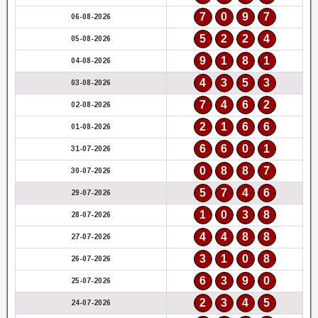
7
0
9
7
06-08-2026
5
2
2
4
05-08-2026
9
1
8
1
04-08-2026
4
3
5
3
03-08-2026
7
4
6
2
02-08-2026
2
1
6
6
01-08-2026
6
6
0
1
31-07-2026
0
8
8
7
30-07-2026
5
7
4
6
29-07-2026
1
0
3
8
28-07-2026
4
4
8
8
27-07-2026
3
1
0
8
26-07-2026
6
3
9
0
25-07-2026
2
3
4
5
24-07-2026