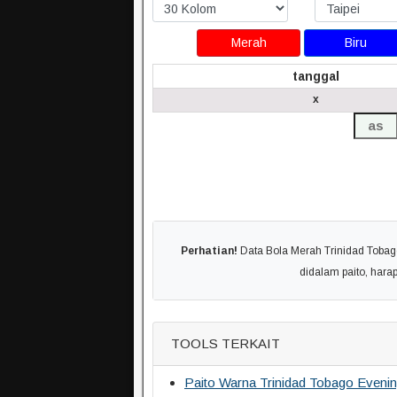
Merah
Biru
tanggal
x
Perhatian!
Data Bola Merah Trinidad Tobago
didalam paito, har
TOOLS TERKAIT
Paito Warna Trinidad Tobago Eveni