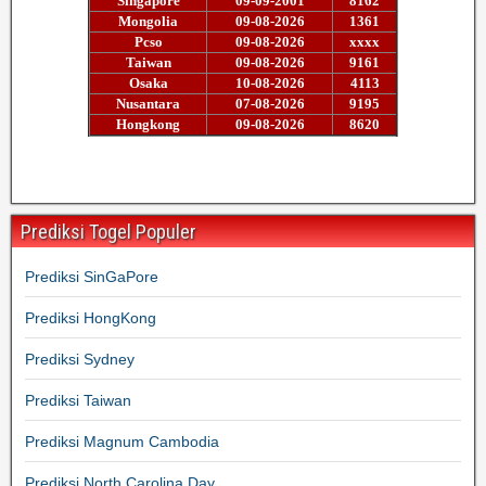
Prediksi Togel Populer
Prediksi SinGaPore
Prediksi HongKong
Prediksi Sydney
Prediksi Taiwan
Prediksi Magnum Cambodia
Prediksi North Carolina Day