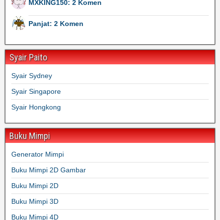
MXKING150: 2 Komen
Panjat: 2 Komen
Syair Paito
Syair Sydney
Syair Singapore
Syair Hongkong
Buku Mimpi
Generator Mimpi
Buku Mimpi 2D Gambar
Buku Mimpi 2D
Buku Mimpi 3D
Buku Mimpi 4D