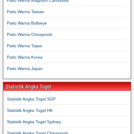
Paito Warna Magnum Cambodia
Paito Warna Taiwan
Paito Warna Bullseye
Paito Warna Chinapools
Paito Warna Taipei
Paito Warna Korea
Paito Warna Japan
Statistik Angka Togel
Statistik Angka Togel SGP
Statistik Angka Togel HK
Statistik Angka Togel Sydney
Statistik Angka Togel Chinapools