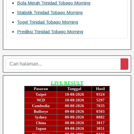
Bola Merah Trinidad Tobago Morning
Statistik Trinidad Tobago Morning
Togel Trinidad Tobago Morning
Prediksi Trinidad Tobago Morning