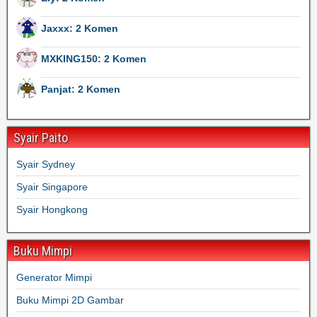
Jaxxx: 2 Komen
MXKING150: 2 Komen
Panjat: 2 Komen
Syair Paito
Syair Sydney
Syair Singapore
Syair Hongkong
Buku Mimpi
Generator Mimpi
Buku Mimpi 2D Gambar