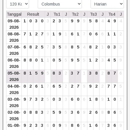
Tanggal
Result
J
Ts1
J
Ts2
J
Ts3
J
Ts4
J
09-08-
1
0
3
0
3
2
3
5
9
9
9
5
8
4
4
9
4
2026
08-08-
7
1
2
7
9
1
9
1
6
1
7
0
6
6
1
1
2
2026
07-08-
6
8
2
5
7
3
5
8
8
5
4
8
2
1
0
3
3
2026
06-08-
8
8
0
1
1
0
5
5
9
5
5
1
2
3
4
5
9
2026
05-08-
8
1
5
9
5
8
3
2
3
7
1
3
8
2
8
7
6
2026
04-08-
0
2
6
1
7
6
5
2
2
7
9
9
2
2
7
7
5
2026
03-08-
9
7
3
2
5
0
3
3
6
0
6
1
8
9
1
0
1
2026
02-08-
0
8
8
3
2
5
9
5
3
6
9
2
6
8
8
6
5
2026
01-08-
9
2
3
3
6
0
9
9
8
6
5
1
6
7
3
6
9