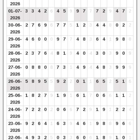
2026
01-07-
3
3
4
2
6
4
5
9
9
7
7
7
2
9
4
7
2
2026
30-06-
2
7
6
9
6
7
7
5
1
2
3
4
4
8
0
2
2
2026
29-06-
4
6
0
0
0
9
7
7
4
8
3
6
4
1
9
8
8
2026
28-06-
2
3
7
6
4
8
1
9
4
0
4
3
0
3
9
0
9
2026
27-06-
0
8
8
0
8
7
3
1
4
9
4
4
8
3
9
9
9
2026
26-06-
5
8
9
5
5
9
2
2
0
1
1
6
5
2
5
1
6
2026
25-06-
1
8
2
7
9
1
9
1
6
1
7
0
6
6
1
1
2
2026
24-06-
7
2
2
0
2
0
6
6
7
2
9
1
9
1
2
2
4
2026
23-06-
9
2
6
4
1
6
3
9
4
6
1
9
8
8
9
6
6
2026
22-06-
4
9
3
2
5
0
3
3
6
0
6
1
8
9
1
0
1