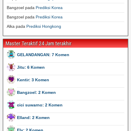
Bangzoel
pada
Prediksi Korea
Bangzoel
pada
Prediksi Korea
Alka
pada
Prediksi Hongkong
Master Teraktif 24 Jam terakhir
GELANDANGAN: 7 Komen
Jitu: 6 Komen
Kentir: 3 Komen
Bangzoel: 2 Komen
cici suwarno: 2 Komen
Elland: 2 Komen
Ely: 2 Komen