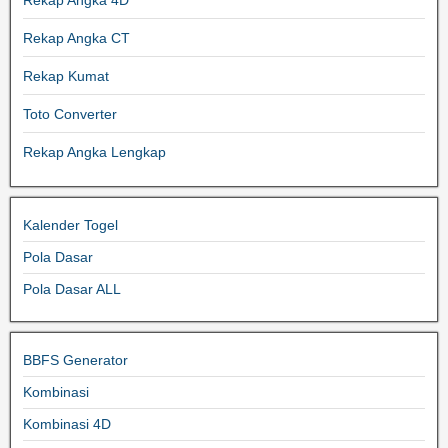
Rekap Angka 4D
Rekap Angka CT
Rekap Kumat
Toto Converter
Rekap Angka Lengkap
Kalender Togel
Pola Dasar
Pola Dasar ALL
BBFS Generator
Kombinasi
Kombinasi 4D