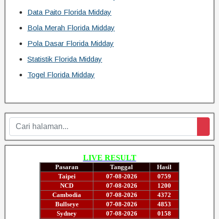
Data Paito Florida Midday
Bola Merah Florida Midday
Pola Dasar Florida Midday
Statistik Florida Midday
Togel Florida Midday