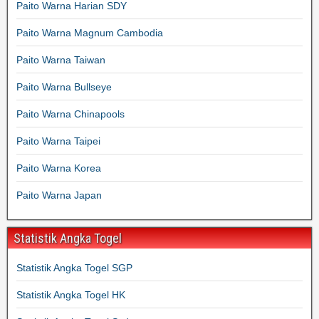
Paito Warna Harian SDY
Paito Warna Magnum Cambodia
Paito Warna Taiwan
Paito Warna Bullseye
Paito Warna Chinapools
Paito Warna Taipei
Paito Warna Korea
Paito Warna Japan
Statistik Angka Togel
Statistik Angka Togel SGP
Statistik Angka Togel HK