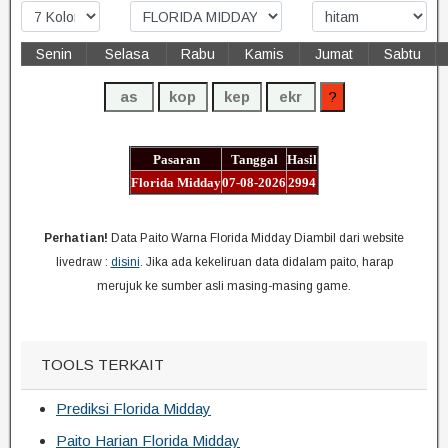
Senin
Selasa
Rabu
Kamis
Jumat
Sabtu
Pasaran
Tanggal
Hasil
Florida Midday
07-08-2026
2994
Perhatian!
Data Paito Warna Florida Midday Diambil dari website
livedraw :
disini
. Jika ada kekeliruan data didalam paito, harap
merujuk ke sumber asli masing-masing game.
TOOLS TERKAIT
Prediksi Florida Midday
Paito Harian Florida Midday