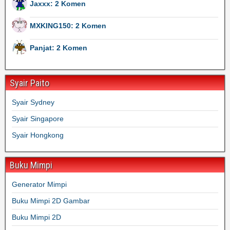
Jaxxx: 2 Komen
MXKING150: 2 Komen
Panjat: 2 Komen
Syair Paito
Syair Sydney
Syair Singapore
Syair Hongkong
Buku Mimpi
Generator Mimpi
Buku Mimpi 2D Gambar
Buku Mimpi 2D