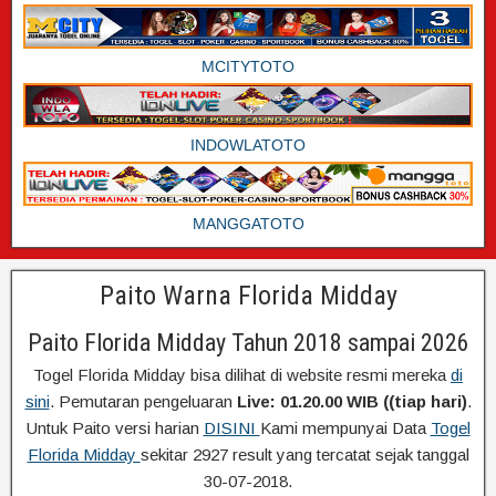
MCITYTOTO
INDOWLATOTO
MANGGATOTO
Paito Warna Florida Midday
Paito Florida Midday Tahun 2018 sampai 2026
Togel Florida Midday bisa dilihat di website resmi mereka
di
sini
. Pemutaran pengeluaran
Live: 01.20.00 WIB ((tiap hari)
.
Untuk Paito versi harian
DISINI
Kami mempunyai Data
Togel
Florida Midday
sekitar 2927 result yang tercatat sejak tanggal
30-07-2018.