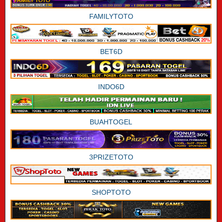
FAMILYTOTO
BET6D
INDO6D
BUAHTOGEL
3PRIZETOTO
SHOPTOTO