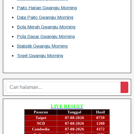
Paito Harian Gwangju Morning
Data Paito Gwangju Morning
Bola Merah Gwangju Morning
Pola Dasar Gwangju Morning
Statistik Gwangju Morning
Togel Gwangju Morning