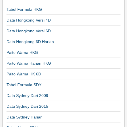
Tabel Formula HKG
Data Hongkong Versi 4D
Data Hongkong Versi 6D
Data Hongkong 6D Harian
Paito Warna HKG
Paito Warna Harian HKG
Paito Warna HK 6D
Tabel Formula SDY
Data Sydney Dari 2009
Data Sydney Dari 2015
Data Sydney Harian