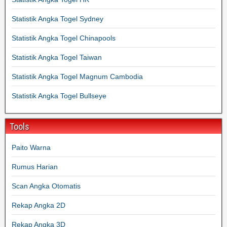
Statistik Angka Togel Sydney
Statistik Angka Togel Chinapools
Statistik Angka Togel Taiwan
Statistik Angka Togel Magnum Cambodia
Statistik Angka Togel Bullseye
Tools
Paito Warna
Rumus Harian
Scan Angka Otomatis
Rekap Angka 2D
Rekap Angka 3D