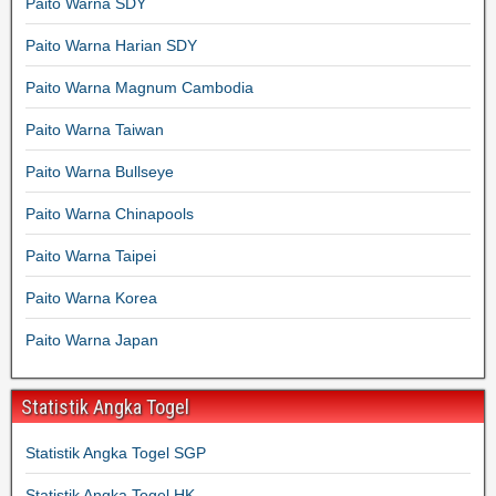
Paito Warna SDY
Paito Warna Harian SDY
Paito Warna Magnum Cambodia
Paito Warna Taiwan
Paito Warna Bullseye
Paito Warna Chinapools
Paito Warna Taipei
Paito Warna Korea
Paito Warna Japan
Statistik Angka Togel
Statistik Angka Togel SGP
Statistik Angka Togel HK