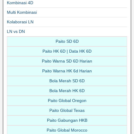
Kombinasi 4D
Multi Kombinasi
Kolaborasi LN
LN vs DN
Paito SD 6D
Paito HK 6D | Data HK 6D
Paito Warna SD 6D Harian
Paito Warna HK 6d Harian
Bola Merah SD 6D
Bola Merah HK 6D
Paito Global Oregon
Paito Global Texas
Paito Gabungan HKB
Paito Global Morocco