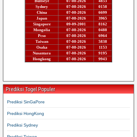
Prediksi Togel Populer
Prediksi SinGaPore
Prediksi HongKong
Prediksi Sydney
Prediksi Taiwan