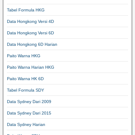
Tabel Formula HKG
Data Hongkong Versi 4D
Data Hongkong Versi 6D
Data Hongkong 6D Harian
Paito Warna HKG
Paito Warna Harian HKG
Paito Warna HK 6D
Tabel Formula SDY
Data Sydney Dari 2009
Data Sydney Dari 2015
Data Sydney Harian