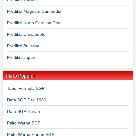
Prediksi Magnum Cambodia
Prediksi North Carolina Day
Prediksi Chinapools
Prediksi Bullseye
Prediksi Japan
Paito Populer
Tabel Formula SGP
Data SGP Dari 1986
Data SGP Harian
Paito Warna SGP
Paito Warna Harian SGP