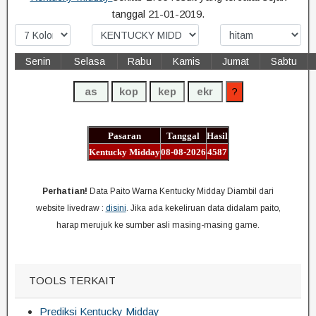
tanggal 21-01-2019.
Senin
Selasa
Rabu
Kamis
Jumat
Sabtu
Pasaran
Tanggal
Hasil
Kentucky Midday
08-08-2026
4587
Perhatian!
Data Paito Warna Kentucky Midday Diambil dari
website livedraw :
disini
. Jika ada kekeliruan data didalam paito,
harap merujuk ke sumber asli masing-masing game.
TOOLS TERKAIT
Prediksi Kentucky Midday