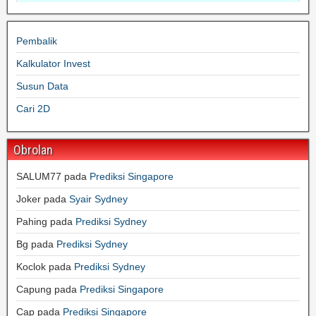
Pembalik
Kalkulator Invest
Susun Data
Cari 2D
Obrolan
SALUM77
pada
Prediksi Singapore
Joker
pada
Syair Sydney
Pahing
pada
Prediksi Sydney
Bg
pada
Prediksi Sydney
Koclok
pada
Prediksi Sydney
Capung
pada
Prediksi Singapore
Cap
pada
Prediksi Singapore