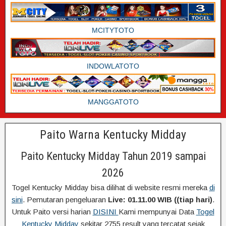
MCITYTOTO
INDOWLATOTO
MANGGATOTO
Paito Warna Kentucky Midday
Paito Kentucky Midday Tahun 2019 sampai
2026
Togel Kentucky Midday bisa dilihat di website resmi mereka
di
sini
. Pemutaran pengeluaran
Live: 01.11.00 WIB ((tiap hari)
.
Untuk Paito versi harian
DISINI
Kami mempunyai Data
Togel
Kentucky Midday
sekitar 2755 result yang tercatat sejak