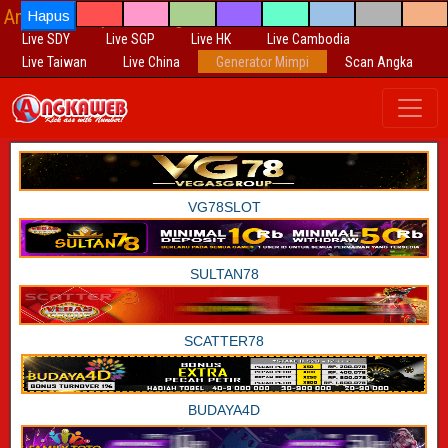
Angkaweb Aplikasi Togel
Hapus
Live SDY
Live SGP
Live HK
Live Cambodia
Live Taiwan
Live China
Generator Mimpi
Scan Angka
VG78SLOT
SULTAN78
SCATTER78
BUDAYA4D