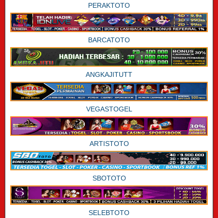
PERAKTOTO
BARCATOTO
ANGKAJITUTT
VEGASTOGEL
ARTISTOTO
SBOTOTO
SELEBTOTO