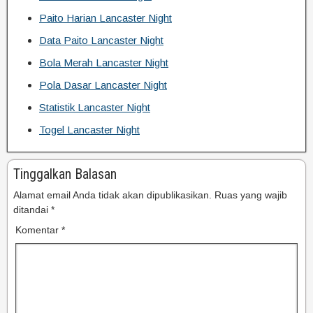
Paito Harian Lancaster Night
Data Paito Lancaster Night
Bola Merah Lancaster Night
Pola Dasar Lancaster Night
Statistik Lancaster Night
Togel Lancaster Night
Tinggalkan Balasan
Alamat email Anda tidak akan dipublikasikan.
Ruas yang wajib
ditandai
*
Komentar
*