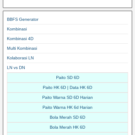
BBFS Generator
Kombinasi
Kombinasi 4D
Multi Kombinasi
Kolaborasi LN
LN vs DN
Paito SD 6D
Paito HK 6D | Data HK 6D
Paito Warna SD 6D Harian
Paito Warna HK 6d Harian
Bola Merah SD 6D
Bola Merah HK 6D