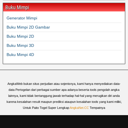
Buku Mimpi
Generator Mimpi
Buku Mimpi 2D Gambar
Buku Mimpi 2D
Buku Mimpi 3D
Buku Mimpi 4D
AngkaWeb bukan situs perjudian atau sejenisnya, kami hanya menyediakan data-
data Pertogelan dari perbagai sumber apa adanya beserta tools pengolah angka
lainnya, kami tidak bertanggung jawab terhadap hal-hal yang merugikan diri anda
karena kesalahan result maupun prediksi ataupun kesalahan tools yang kami miliki,
Untuk Paito Togel Super Lengkap
AngkaNet.CC
Tempatnya