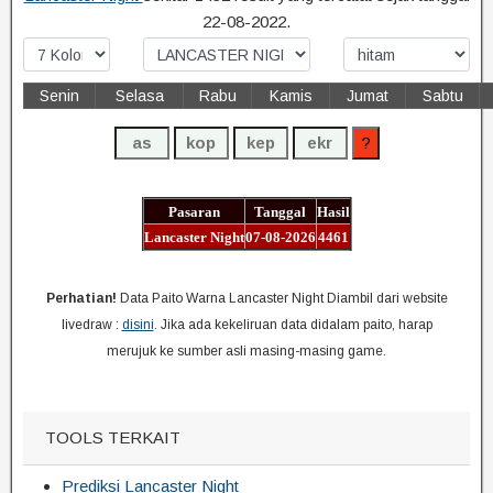
22-08-2022.
Senin
Selasa
Rabu
Kamis
Jumat
Sabtu
Pasaran
Tanggal
Hasil
Lancaster Night
07-08-2026
4461
Perhatian!
Data Paito Warna Lancaster Night Diambil dari website
livedraw :
disini
. Jika ada kekeliruan data didalam paito, harap
merujuk ke sumber asli masing-masing game.
TOOLS TERKAIT
Prediksi Lancaster Night