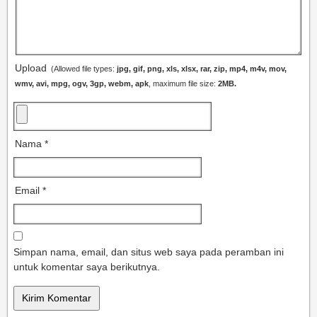
Upload
(Allowed file types:
jpg, gif, png, xls, xlsx, rar, zip, mp4, m4v, mov,
wmv, avi, mpg, ogv, 3gp, webm, apk
, maximum file size:
2MB.
Nama
*
Email
*
Simpan nama, email, dan situs web saya pada peramban ini
untuk komentar saya berikutnya.