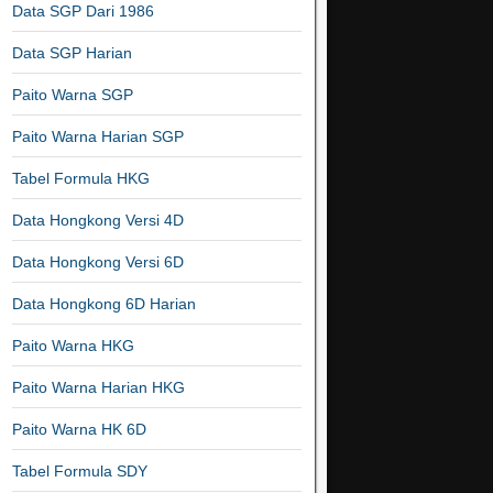
Data SGP Dari 1986
Data SGP Harian
Paito Warna SGP
Paito Warna Harian SGP
Tabel Formula HKG
Data Hongkong Versi 4D
Data Hongkong Versi 6D
Data Hongkong 6D Harian
Paito Warna HKG
Paito Warna Harian HKG
Paito Warna HK 6D
Tabel Formula SDY