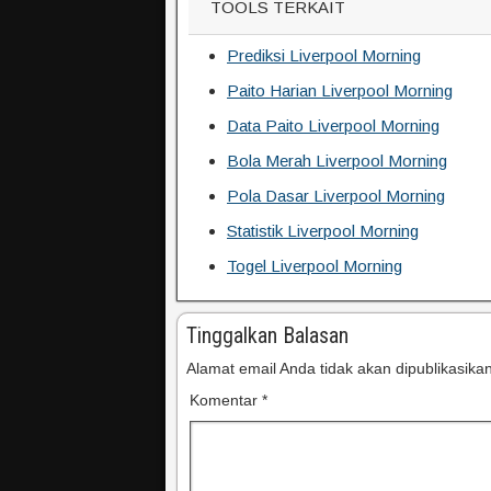
TOOLS TERKAIT
Prediksi Liverpool Morning
Paito Harian Liverpool Morning
Data Paito Liverpool Morning
Bola Merah Liverpool Morning
Pola Dasar Liverpool Morning
Statistik Liverpool Morning
Togel Liverpool Morning
Tinggalkan Balasan
Alamat email Anda tidak akan dipublikasikan
Komentar
*