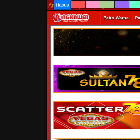
Angkaweb Aplikasi Togel
Hapus
Live 
Paito Warna
Pa