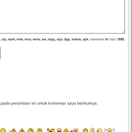
 rar, zip, mp4, m4v, mov, wmv, avi, mpg, ogv, 3gp, webm, apk
, maximum file size:
2MB.
 pada peramban ini untuk komentar saya berikutnya.