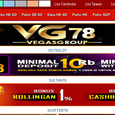
SDY
Live SGP
Live HK
Live Cambodia
Live Taiwan
Li
ito HK 6D
Paito SD 6D
Data HK 6D
Paito HK
Paito SGP
VG78SLOT
SULTAN78
SCATTER78