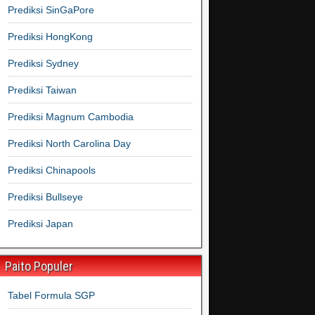
Prediksi SinGaPore
Prediksi HongKong
Prediksi Sydney
Prediksi Taiwan
Prediksi Magnum Cambodia
Prediksi North Carolina Day
Prediksi Chinapools
Prediksi Bullseye
Prediksi Japan
Paito Populer
Tabel Formula SGP