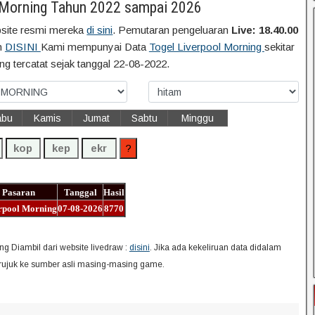
l Morning Tahun 2022 sampai 2026
ebsite resmi mereka
di sini
. Pemutaran pengeluaran
Live: 18.40.00
an
DISINI
Kami mempunyai Data
Togel Liverpool Morning
sekitar
ng tercatat sejak tanggal 22-08-2022.
abu
Kamis
Jumat
Sabtu
Minggu
Pasaran
Tanggal
Hasil
rpool Morning
07-08-2026
8770
g Diambil dari website livedraw :
disini
. Jika ada kekeliruan data didalam
erujuk ke sumber asli masing-masing game.