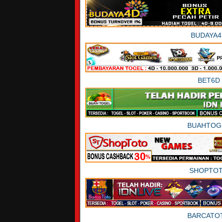
BUDAYA4
BET6D
BUAHTOG
SHOPTO
BARCATO