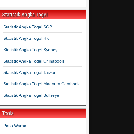
Statistik Angka Togel
Statistik Angka Togel SGP
Statistik Angka Togel HK
Statistik Angka Togel Sydney
Statistik Angka Togel Chinapools
Statistik Angka Togel Taiwan
Statistik Angka Togel Magnum Cambodia
Statistik Angka Togel Bullseye
Tools
Paito Warna