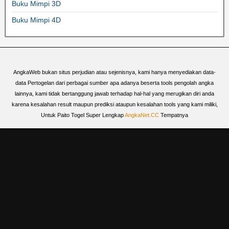
Buku Mimpi 3D
Buku Mimpi 4D
AngkaWeb bukan situs perjudian atau sejenisnya, kami hanya menyediakan data-
data Pertogelan dari perbagai sumber apa adanya beserta tools pengolah angka
lainnya, kami tidak bertanggung jawab terhadap hal-hal yang merugikan diri anda
karena kesalahan result maupun prediksi ataupun kesalahan tools yang kami miliki,
Untuk Paito Togel Super Lengkap
AngkaNet.CC
Tempatnya