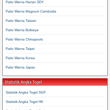
Paito Warna Harian SDY
Paito Warna Magnum Cambodia
Paito Warna Taiwan
Paito Warna Bullseye
Paito Warna Chinapools
Paito Warna Taipei
Paito Warna Korea
Paito Warna Japan
Statistik Angka Togel
Statistik Angka Togel SGP
Statistik Angka Togel HK