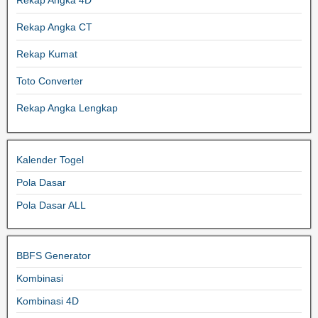
Rekap Angka 4D
Rekap Angka CT
Rekap Kumat
Toto Converter
Rekap Angka Lengkap
Kalender Togel
Pola Dasar
Pola Dasar ALL
BBFS Generator
Kombinasi
Kombinasi 4D