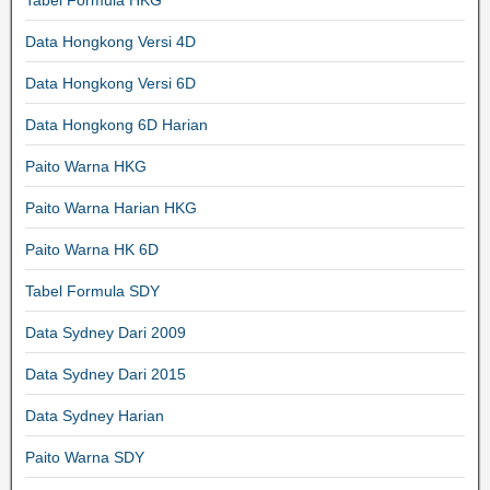
Tabel Formula HKG
Data Hongkong Versi 4D
Data Hongkong Versi 6D
Data Hongkong 6D Harian
Paito Warna HKG
Paito Warna Harian HKG
Paito Warna HK 6D
Tabel Formula SDY
Data Sydney Dari 2009
Data Sydney Dari 2015
Data Sydney Harian
Paito Warna SDY