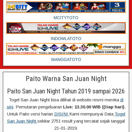
MCITYTOTO
INDOWLATOTO
MANGGATOTO
Paito Warna San Juan Night
Paito San Juan Night Tahun 2019 sampai 2026
Togel San Juan Night bisa dilihat di website resmi mereka
di
sini
. Pemutaran pengeluaran
Live: 13.30.00 WIB ((tiap hari)
.
Untuk Paito versi harian
DISINI
Kami mempunyai Data
Togel
San Juan Night
sekitar 2751 result yang tercatat sejak tanggal
21-01-2019.