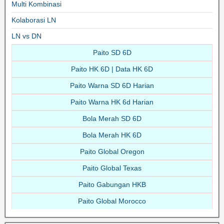
Multi Kombinasi
Kolaborasi LN
LN vs DN
Paito SD 6D
Paito HK 6D | Data HK 6D
Paito Warna SD 6D Harian
Paito Warna HK 6d Harian
Bola Merah SD 6D
Bola Merah HK 6D
Paito Global Oregon
Paito Global Texas
Paito Gabungan HKB
Paito Global Morocco