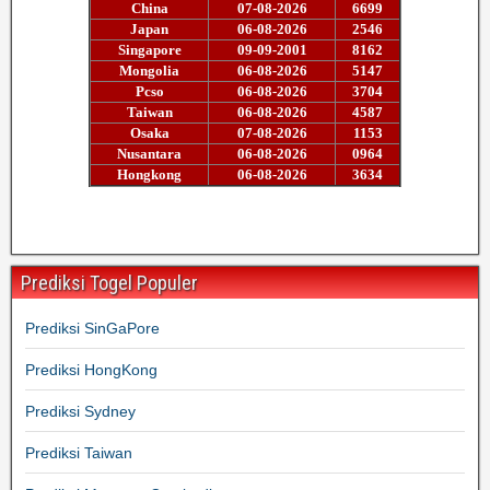
Prediksi Togel Populer
Prediksi SinGaPore
Prediksi HongKong
Prediksi Sydney
Prediksi Taiwan