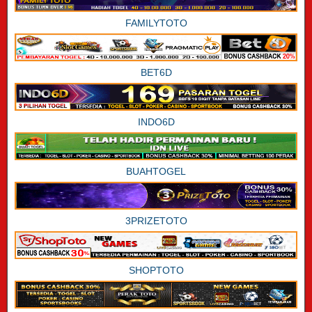
FAMILYTOTO
BET6D
INDO6D
BUAHTOGEL
3PRIZETOTO
SHOPTOTO