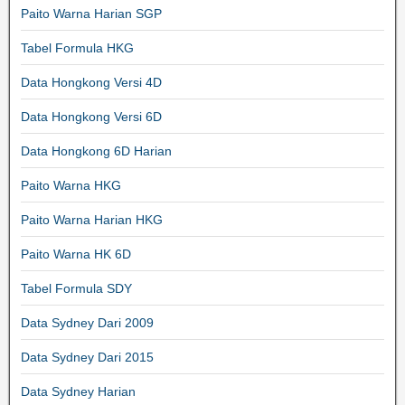
Paito Warna Harian SGP
Tabel Formula HKG
Data Hongkong Versi 4D
Data Hongkong Versi 6D
Data Hongkong 6D Harian
Paito Warna HKG
Paito Warna Harian HKG
Paito Warna HK 6D
Tabel Formula SDY
Data Sydney Dari 2009
Data Sydney Dari 2015
Data Sydney Harian