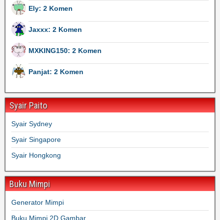
Ely: 2 Komen
Jaxxx: 2 Komen
MXKING150: 2 Komen
Panjat: 2 Komen
Syair Paito
Syair Sydney
Syair Singapore
Syair Hongkong
Buku Mimpi
Generator Mimpi
Buku Mimpi 2D Gambar