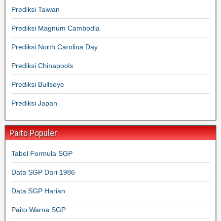
Prediksi Taiwan
Prediksi Magnum Cambodia
Prediksi North Carolina Day
Prediksi Chinapools
Prediksi Bullseye
Prediksi Japan
Paito Populer
Tabel Formula SGP
Data SGP Dari 1986
Data SGP Harian
Paito Warna SGP