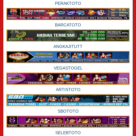
PERAKTOTO
BARCATOTO
ANGKAJITUTT
VEGASTOGEL
ARTISTOTO
SBOTOTO
SELEBTOTO