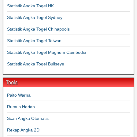
Statistik Angka Togel HK
Statistik Angka Togel Sydney
Statistik Angka Togel Chinapools
Statistik Angka Togel Taiwan
Statistik Angka Togel Magnum Cambodia
Statistik Angka Togel Bullseye
Tools
Paito Warna
Rumus Harian
Scan Angka Otomatis
Rekap Angka 2D