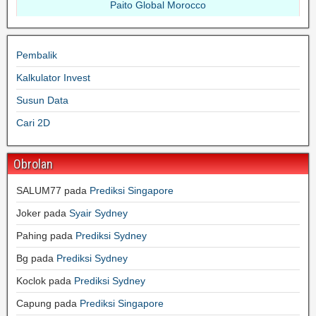
Paito Global Morocco
Pembalik
Kalkulator Invest
Susun Data
Cari 2D
Obrolan
SALUM77
pada
Prediksi Singapore
Joker
pada
Syair Sydney
Pahing
pada
Prediksi Sydney
Bg
pada
Prediksi Sydney
Koclok
pada
Prediksi Sydney
Capung
pada
Prediksi Singapore