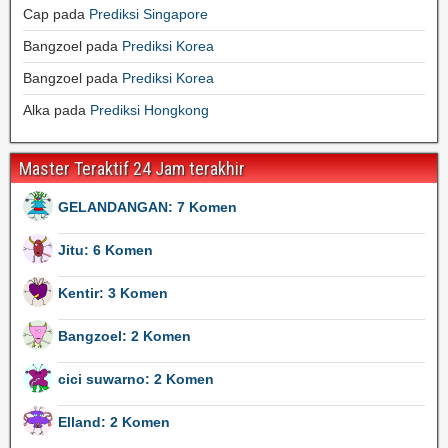
Cap
pada
Prediksi Singapore
Bangzoel
pada
Prediksi Korea
Bangzoel
pada
Prediksi Korea
Alka
pada
Prediksi Hongkong
Master Teraktif 24 Jam terakhir
GELANDANGAN: 7 Komen
Jitu: 6 Komen
Kentir: 3 Komen
Bangzoel: 2 Komen
cici suwarno: 2 Komen
Elland: 2 Komen