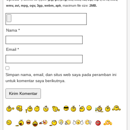
wmv, avi, mpg, ogv, 3gp, webm, apk
, maximum file size:
2MB.
Nama
*
Email
*
Simpan nama, email, dan situs web saya pada peramban ini
untuk komentar saya berikutnya.