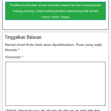
Prediksi Ini Berubah secara otomatis sesuai hari dan result pasaran
masing-masing. Untuk melihat prediksi sebelumnya klik tombol
nomor 'hitam' diatas
Tinggalkan Balasan
Alamat email Anda tidak akan dipublikasikan.
Ruas yang wajib
ditandai
*
Komentar
*
Upload
(Allowed file types:
jpg, gif, png, xls, xlsx, rar, zip, mp4, m4v, mov,