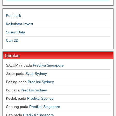
Pembalik
Kalkulator Invest
Susun Data
Cari 2D
Obrolan
SALUM77
pada
Prediksi Singapore
Joker
pada
Syair Sydney
Pahing
pada
Prediksi Sydney
Bg
pada
Prediksi Sydney
Koclok
pada
Prediksi Sydney
Capung
pada
Prediksi Singapore
Cap
pada
Prediksi Singapore