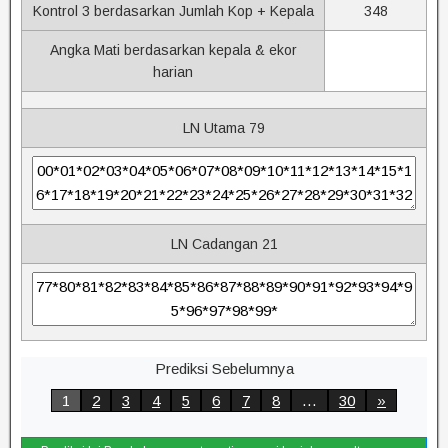
Kontrol 3 berdasarkan Jumlah Kop + Kepala
348
Angka Mati berdasarkan kepala & ekor
harian
LN Utama 79
LN Cadangan 21
Prediksi Sebelumnya
1
2
3
4
5
6
7
8
…
30
»