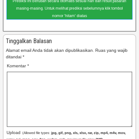
Prediksi Ini Berubah secara otomatis sesuai hari dan result pasaran
masing-masing. Untuk melihat prediksi sebelumnya klik tombol
nomor 'hitam' diatas
Tinggalkan Balasan
Alamat email Anda tidak akan dipublikasikan.
Ruas yang wajib
ditandai
*
Komentar
*
Upload
(Allowed file types:
jpg, gif, png, xls, xlsx, rar, zip, mp4, m4v, mov,