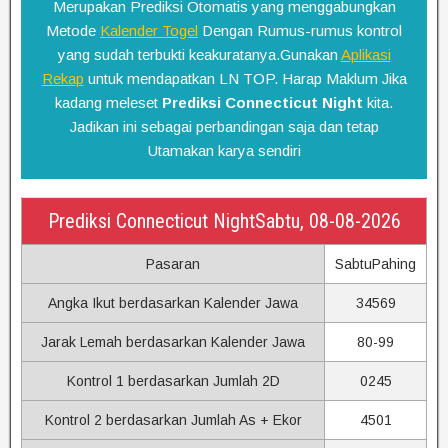
Merupakan Prediksi Otomatis yang menggabungkan
Metode
Kalender Togel
Dengan Rumus-rumus kontrol
yang sudah terbukti keakuratanya.Gunakan
Aplikasi
Rekap
untuk mendapatkan LN TOP. Harap Maklum Jika
kadang meleset
Prediksi Connecticut Night
kita.
Jadikan ini sebagai perbandingan saja dan tetap
Utamakan karya sendiri
Prediksi Connecticut NightSabtu, 08-08-2026
Pasaran
SabtuPahing
Angka Ikut berdasarkan Kalender Jawa
34569
Jarak Lemah berdasarkan Kalender Jawa
80-99
Kontrol 1 berdasarkan Jumlah 2D
0245
Kontrol 2 berdasarkan Jumlah As + Ekor
4501