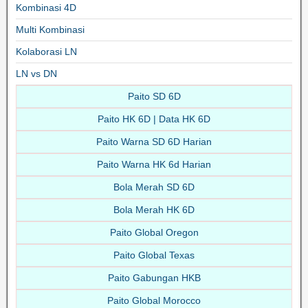
Kombinasi 4D
Multi Kombinasi
Kolaborasi LN
LN vs DN
Paito SD 6D
Paito HK 6D | Data HK 6D
Paito Warna SD 6D Harian
Paito Warna HK 6d Harian
Bola Merah SD 6D
Bola Merah HK 6D
Paito Global Oregon
Paito Global Texas
Paito Gabungan HKB
Paito Global Morocco