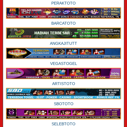
PERAKTOTO
BARCATOTO
ANGKAJITUTT
VEGASTOGEL
ARTISTOTO
SBOTOTO
SELEBTOTO