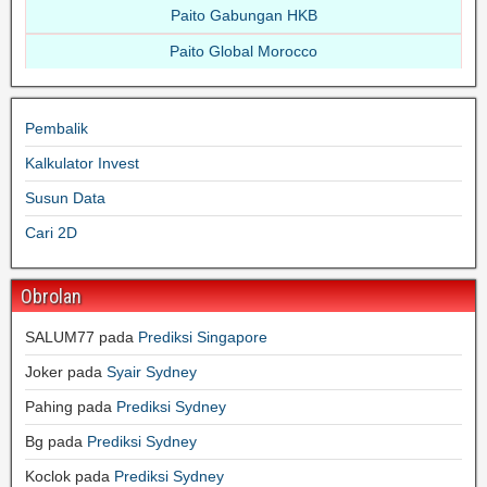
Paito Gabungan HKB
Paito Global Morocco
Pembalik
Kalkulator Invest
Susun Data
Cari 2D
Obrolan
SALUM77
pada
Prediksi Singapore
Joker
pada
Syair Sydney
Pahing
pada
Prediksi Sydney
Bg
pada
Prediksi Sydney
Koclok
pada
Prediksi Sydney