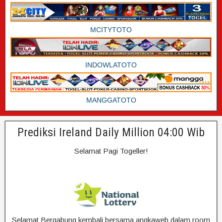
MCITYTOTO
INDOWLATOTO
MANGGATOTO
Prediksi Ireland Daily Million 04:00 Wib
Selamat Pagi Togeller!
Selamat Bergabung kembali bersama angkaweb dalam room