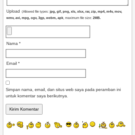
Upload
(Allowed file types:
jpg, gif, png, xls, xlsx, rar, zip, mp4, m4v, mov,
wmv, avi, mpg, ogv, 3gp, webm, apk
, maximum file size:
2MB.
Nama
*
Email
*
Simpan nama, email, dan situs web saya pada peramban ini
untuk komentar saya berikutnya.