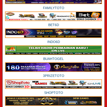
FAMILYTOTO
BET6D
INDO6D
BUAHTOGEL
3PRIZETOTO
SHOPTOTO