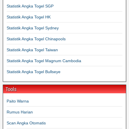
Statistik Angka Togel SGP
Statistik Angka Togel HK
Statistik Angka Togel Sydney
Statistik Angka Togel Chinapools
Statistik Angka Togel Taiwan
Statistik Angka Togel Magnum Cambodia
Statistik Angka Togel Bullseye
Tools
Paito Warna
Rumus Harian
Scan Angka Otomatis