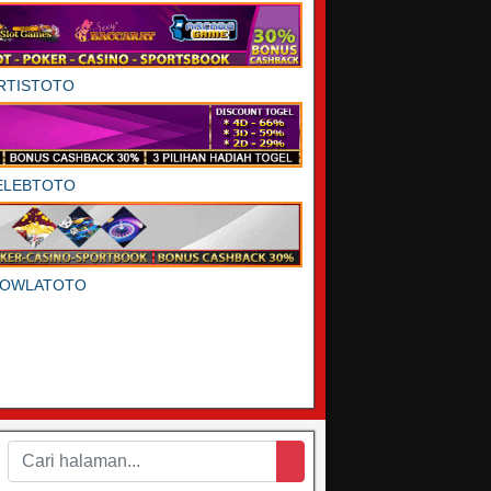
RTISTOTO
ELEBTOTO
DOWLATOTO