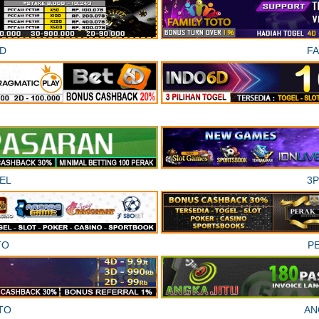
D
F
EL
3
TO
P
TO
AN