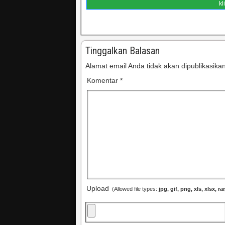
kl
Tinggalkan Balasan
Alamat email Anda tidak akan dipublikasikan
Komentar
*
Upload
(Allowed file types:
jpg, gif, png, xls, xlsx,