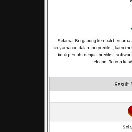
S
Selamat Bergabung kembali bersama
kenyamanan dalam berprediksi, kami me
tidak pernah menjual prediksi, softwar
elegan. Terima kasi
Result 
Sela