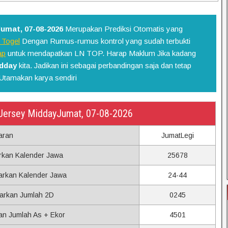
umat, 07-08-2026
Merupakan Prediksi Otomatis yang
 Togel
Dengan Rumus-rumus kontrol yang sudah terbukti
ap
untuk mendapatkan LN TOP. Harap Maklum Jika kadang
idday
kita. Jadikan ini sebagai perbandingan saja dan tetap
Utamakan karya sendiri
 Jersey MiddayJumat, 07-08-2026
aran
JumatLegi
rkan Kalender Jawa
25678
arkan Kalender Jawa
24-44
sarkan Jumlah 2D
0245
an Jumlah As + Ekor
4501