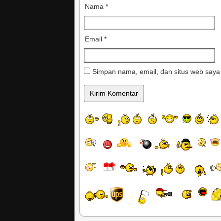
Nama
*
Email
*
Simpan nama, email, dan situs web saya