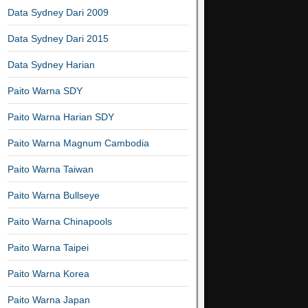
Data Sydney Dari 2009
Data Sydney Dari 2015
Data Sydney Harian
Paito Warna SDY
Paito Warna Harian SDY
Paito Warna Magnum Cambodia
Paito Warna Taiwan
Paito Warna Bullseye
Paito Warna Chinapools
Paito Warna Taipei
Paito Warna Korea
Paito Warna Japan