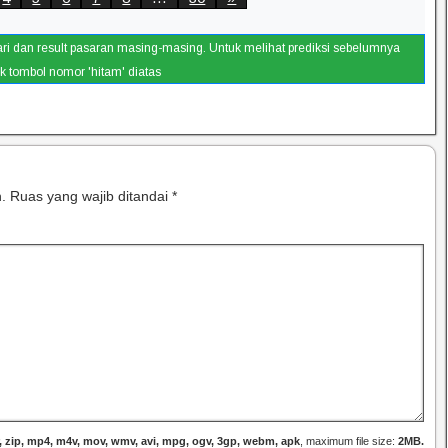
hari dan result pasaran masing-masing. Untuk melihat prediksi sebelumnya
ik tombol nomor 'hitam' diatas
.
Ruas yang wajib ditandai
*
 rar, zip, mp4, m4v, mov, wmv, avi, mpg, ogv, 3gp, webm, apk
, maximum file size:
2MB.