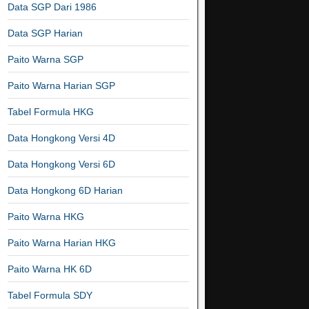
Data SGP Dari 1986
Data SGP Harian
Paito Warna SGP
Paito Warna Harian SGP
Tabel Formula HKG
Data Hongkong Versi 4D
Data Hongkong Versi 6D
Data Hongkong 6D Harian
Paito Warna HKG
Paito Warna Harian HKG
Paito Warna HK 6D
Tabel Formula SDY