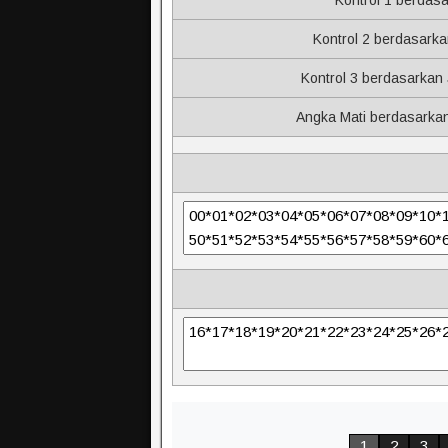
Kontrol 1 berdas
Kontrol 2 berdasark
Kontrol 3 berdasarkan
Angka Mati berdasarkan
1
2
3