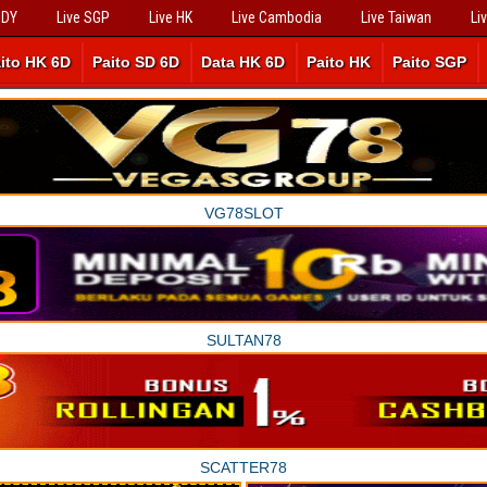
SDY
Live SGP
Live HK
Live Cambodia
Live Taiwan
Li
ito HK 6D
Paito SD 6D
Data HK 6D
Paito HK
Paito SGP
VG78SLOT
SULTAN78
SCATTER78