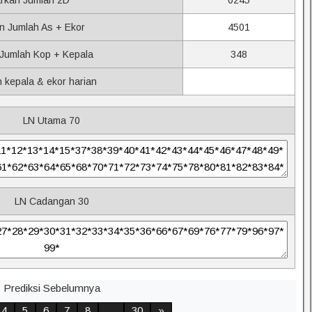
arkan Jumlah 2D
0245
an Jumlah As + Ekor
4501
 Jumlah Kop + Kepala
348
 kepala & ekor harian
LN Utama 70
LN Cadangan 30
Prediksi Sebelumnya
4
5
6
7
8
…
30
»