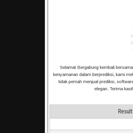
Selamat Bergabung kembali bersam
kenyamanan dalam berprediksi, kami me
tidak pernah menjual prediksi, softwar
elegan. Terima kasi
Result