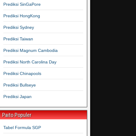
Prediksi SinGaPore
Prediksi HongKong
Prediksi Sydney
Prediksi Taiwan
Prediksi Magnum Cambodia
Prediksi North Carolina Day
Prediksi Chinapools
Prediksi Bullseye
Prediksi Japan
Paito Populer
Tabel Formula SGP