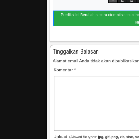
Prediksi Ini Berubah secara otomatis sesuai 
kl
Tinggalkan Balasan
Alamat email Anda tidak akan dipublikasikan
Komentar
*
Upload
(Allowed file types:
jpg, gif, png, xls, xlsx,