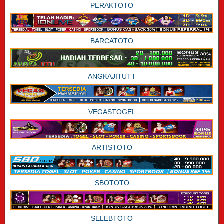
PERAKTOTO
BARCATOTO
ANGKAJITUTT
VEGASTOGEL
ARTISTOTO
SBOTOTO
SELEBTOTO