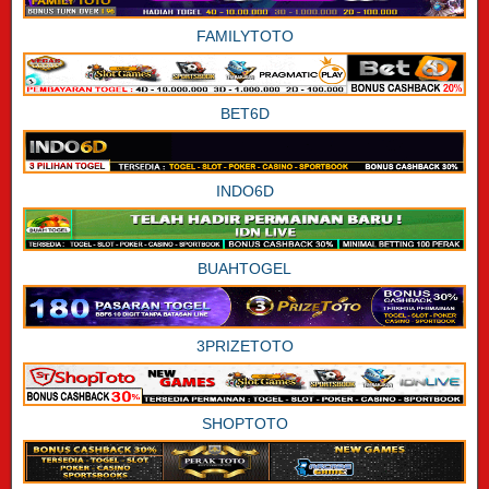
FAMILYTOTO
BET6D
INDO6D
BUAHTOGEL
3PRIZETOTO
SHOPTOTO