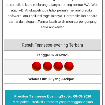
berprediksi, kami melarang adanya posting nomor WA, Web
atau FB. Angkaweb juga tidak pernah menjual prediksi,
software, atau aplikasi togel lainnya. Berprediksilah secara
damai dan elegan. Terima kasih telah menjadi pengunjung
setia angkaweb
Result Tennesse-evening Terbaru
Tanggal 07-08-2026
Selamat untuk yang Jackpot!!!
Prediksi Tennesse EveningSabtu, 08-08-2026
Merupakan Prediksi Otomatis yang menggabungkan