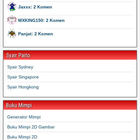
Jaxxx: 2 Komen
MXKING150: 2 Komen
Panjat: 2 Komen
Syair Paito
Syair Sydney
Syair Singapore
Syair Hongkong
Buku Mimpi
Generator Mimpi
Buku Mimpi 2D Gambar
Buku Mimpi 2D