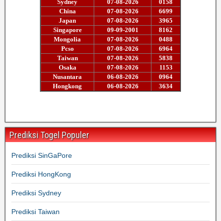
Prediksi Togel Populer
Prediksi SinGaPore
Prediksi HongKong
Prediksi Sydney
Prediksi Taiwan