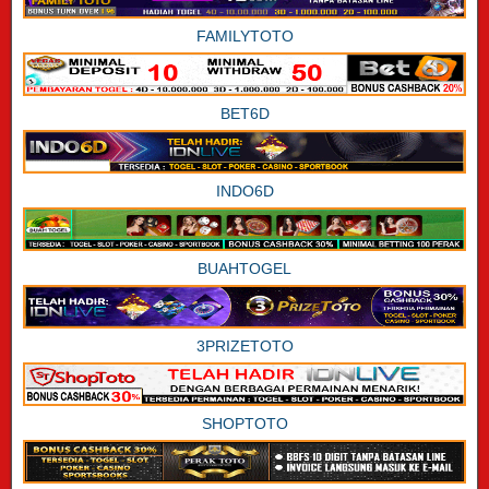
FAMILYTOTO
BET6D
INDO6D
BUAHTOGEL
3PRIZETOTO
SHOPTOTO