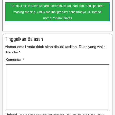
Prediksi Ini Berubah secara otomatis sesuai hari dan result pasaran
masing-masing. Untuk melihat prediksi sebelumnya klik tombol
nomor 'hitam' diatas
Tinggalkan Balasan
Alamat email Anda tidak akan dipublikasikan.
Ruas yang wajib
ditandai
*
Komentar
*
Upload
(Allowed file types:
jpg, gif, png, xls, xlsx, rar, zip, mp4, m4v, mov,