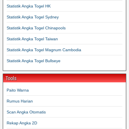
Statistik Angka Togel HK
Statistik Angka Togel Sydney
Statistik Angka Togel Chinapools
Statistik Angka Togel Taiwan
Statistik Angka Togel Magnum Cambodia
Statistik Angka Togel Bullseye
Tools
Paito Warna
Rumus Harian
Scan Angka Otomatis
Rekap Angka 2D