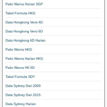
Paito Warna Harian SGP
Tabel Formula HKG
Data Hongkong Versi 4D
Data Hongkong Versi 6D
Data Hongkong 6D Harian
Paito Warna HKG
Paito Warna Harian HKG
Paito Warna HK 6D
Tabel Formula SDY
Data Sydney Dari 2009
Data Sydney Dari 2015
Data Sydney Harian