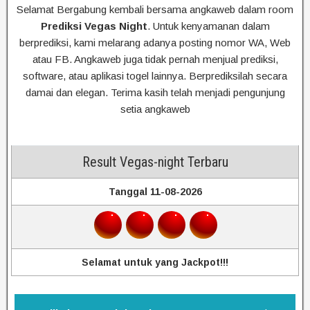
Selamat Bergabung kembali bersama angkaweb dalam room
Prediksi Vegas Night
. Untuk kenyamanan dalam
berprediksi, kami melarang adanya posting nomor WA, Web
atau FB. Angkaweb juga tidak pernah menjual prediksi,
software, atau aplikasi togel lainnya. Berprediksilah secara
damai dan elegan. Terima kasih telah menjadi pengunjung
setia angkaweb
Result Vegas-night Terbaru
Tanggal 11-08-2026
Selamat untuk yang Jackpot!!!