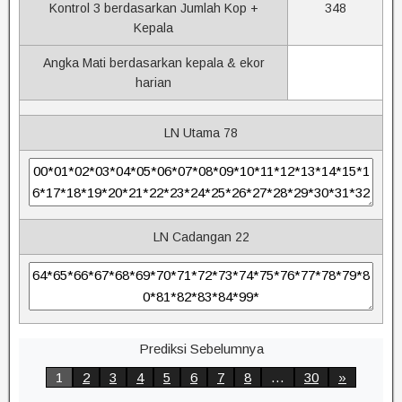
Kontrol 3 berdasarkan Jumlah Kop +
348
Kepala
Angka Mati berdasarkan kepala & ekor
harian
LN Utama 78
LN Cadangan 22
Prediksi Sebelumnya
1
2
3
4
5
6
7
8
…
30
»