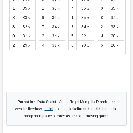
1
35
1
36
4
35
0
35
x
x
x
x
8
33
6
36
1
35
8
34
x
x
x
x
3
32
7
34
7
34
2
33
x
x
x
x
0
31
2
34
5
32
4
28
x
x
x
x
2
29
4
31
0
29
6
26
x
x
x
x
Perhatian!
Data Statistik Angka Togel Mongolia Diambil dari
website livedraw :
disini
. Jika ada kekeliruan data didalam paito,
harap merujuk ke sumber asli masing-masing game.