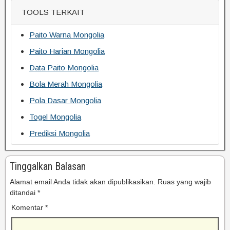
TOOLS TERKAIT
Paito Warna Mongolia
Paito Harian Mongolia
Data Paito Mongolia
Bola Merah Mongolia
Pola Dasar Mongolia
Togel Mongolia
Prediksi Mongolia
Tinggalkan Balasan
Alamat email Anda tidak akan dipublikasikan.
Ruas yang wajib
ditandai
*
Komentar
*