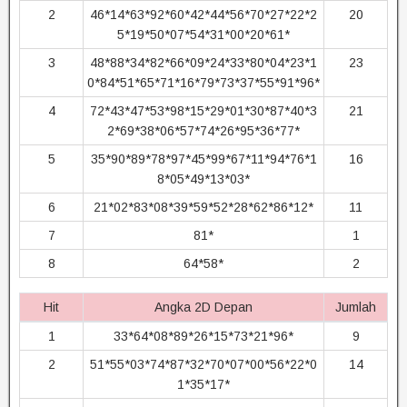
2
46*14*63*92*60*42*44*56*70*27*22*2
20
5*19*50*07*54*31*00*20*61*
3
48*88*34*82*66*09*24*33*80*04*23*1
23
0*84*51*65*71*16*79*73*37*55*91*96*
4
72*43*47*53*98*15*29*01*30*87*40*3
21
2*69*38*06*57*74*26*95*36*77*
5
35*90*89*78*97*45*99*67*11*94*76*1
16
8*05*49*13*03*
6
21*02*83*08*39*59*52*28*62*86*12*
11
7
81*
1
8
64*58*
2
Hit
Angka 2D Depan
Jumlah
1
33*64*08*89*26*15*73*21*96*
9
2
51*55*03*74*87*32*70*07*00*56*22*0
14
1*35*17*