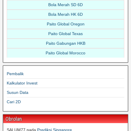
Bola Merah SD 6D
Bola Merah HK 6D
Paito Global Oregon
Paito Global Texas
Paito Gabungan HKB
Paito Global Morocco
Pembalik
Kalkulator Invest
Susun Data
Cari 2D
Obrolan
SALUM77
pada
Prediksi Singapore