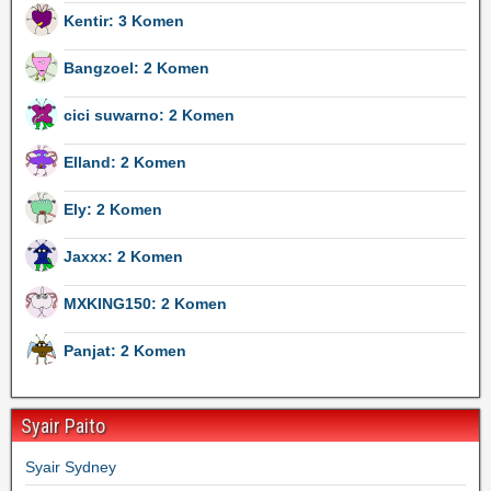
Kentir: 3 Komen
Bangzoel: 2 Komen
cici suwarno: 2 Komen
Elland: 2 Komen
Ely: 2 Komen
Jaxxx: 2 Komen
MXKING150: 2 Komen
Panjat: 2 Komen
Syair Paito
Syair Sydney