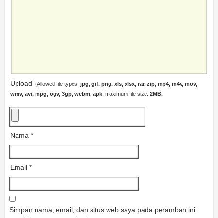
Upload
(Allowed file types:
jpg, gif, png, xls, xlsx, rar, zip, mp4, m4v, mov,
wmv, avi, mpg, ogv, 3gp, webm, apk
, maximum file size:
2MB.
Nama
*
Email
*
Simpan nama, email, dan situs web saya pada peramban ini