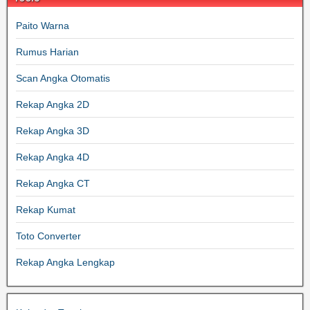
Paito Warna
Rumus Harian
Scan Angka Otomatis
Rekap Angka 2D
Rekap Angka 3D
Rekap Angka 4D
Rekap Angka CT
Rekap Kumat
Toto Converter
Rekap Angka Lengkap