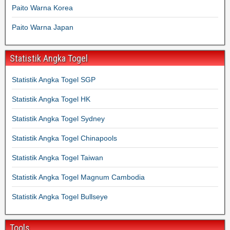
Paito Warna Korea
Paito Warna Japan
Statistik Angka Togel
Statistik Angka Togel SGP
Statistik Angka Togel HK
Statistik Angka Togel Sydney
Statistik Angka Togel Chinapools
Statistik Angka Togel Taiwan
Statistik Angka Togel Magnum Cambodia
Statistik Angka Togel Bullseye
Tools