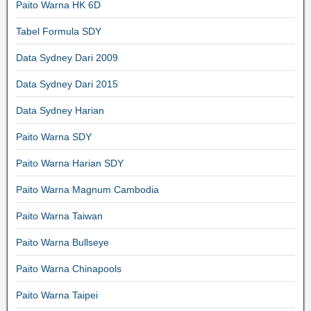
Paito Warna HK 6D
Tabel Formula SDY
Data Sydney Dari 2009
Data Sydney Dari 2015
Data Sydney Harian
Paito Warna SDY
Paito Warna Harian SDY
Paito Warna Magnum Cambodia
Paito Warna Taiwan
Paito Warna Bullseye
Paito Warna Chinapools
Paito Warna Taipei