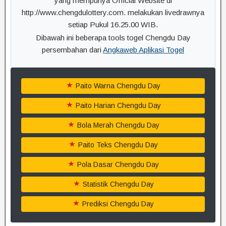
yang mempunya Official Website di
http://www.chengdulottery.com. melakukan livedrawnya
setiap Pukul 16.25.00 WIB.
Dibawah ini beberapa tools togel Chengdu Day
persembahan dari
Angkaweb Aplikasi Togel
Paito Warna Chengdu Day
Paito Harian Chengdu Day
Bola Merah Chengdu Day
Paito Teks Chengdu Day
Pola Dasar Chengdu Day
Statistik Chengdu Day
Prediksi Chengdu Day