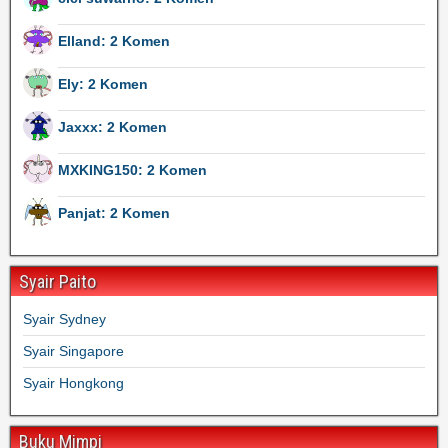
Elland: 2 Komen
Ely: 2 Komen
Jaxxx: 2 Komen
MXKING150: 2 Komen
Panjat: 2 Komen
Syair Paito
Syair Sydney
Syair Singapore
Syair Hongkong
Buku Mimpi