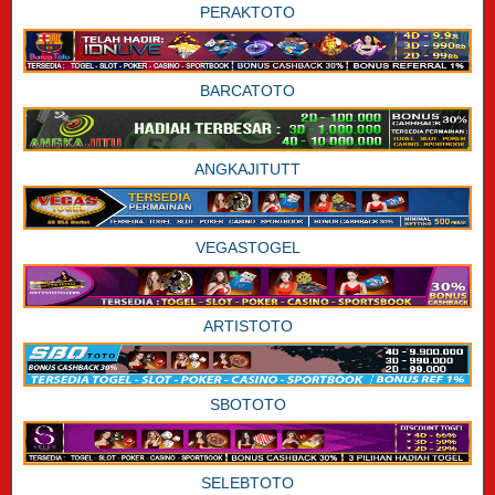
PERAKTOTO
BARCATOTO
ANGKAJITUTT
VEGASTOGEL
ARTISTOTO
SBOTOTO
SELEBTOTO