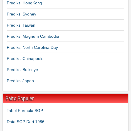
Prediksi HongKong
Prediksi Sydney
Prediksi Taiwan
Prediksi Magnum Cambodia
Prediksi North Carolina Day
Prediksi Chinapools
Prediksi Bullseye
Prediksi Japan
Paito Populer
Tabel Formula SGP
Data SGP Dari 1986