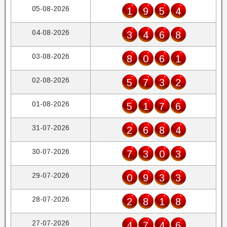
05-08-2026
1
9
5
4
04-08-2026
3
4
6
8
03-08-2026
8
0
6
1
02-08-2026
5
7
3
2
01-08-2026
5
1
7
6
31-07-2026
2
6
8
4
30-07-2026
7
3
0
3
29-07-2026
0
9
3
3
28-07-2026
2
8
1
8
27-07-2026
4
7
4
6