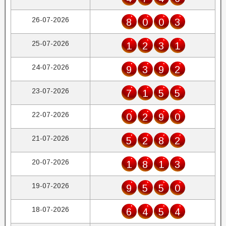
26-07-2026
8
0
0
3
25-07-2026
1
2
3
1
24-07-2026
9
3
9
2
23-07-2026
7
1
5
5
22-07-2026
0
2
9
0
21-07-2026
5
2
8
2
20-07-2026
1
8
1
3
19-07-2026
9
5
5
0
18-07-2026
6
4
5
4