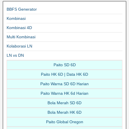
BBFS Generator
Kombinasi
Kombinasi 4D
Multi Kombinasi
Kolaborasi LN
LN vs DN
Paito SD 6D
Paito HK 6D | Data HK 6D
Paito Warna SD 6D Harian
Paito Warna HK 6d Harian
Bola Merah SD 6D
Bola Merah HK 6D
Paito Global Oregon