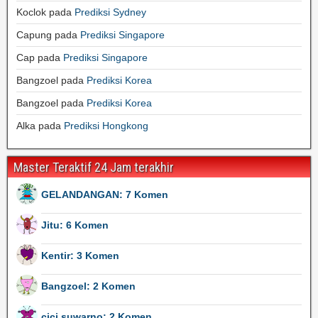
Koclok
pada
Prediksi Sydney
Capung
pada
Prediksi Singapore
Cap
pada
Prediksi Singapore
Bangzoel
pada
Prediksi Korea
Bangzoel
pada
Prediksi Korea
Alka
pada
Prediksi Hongkong
Master Teraktif 24 Jam terakhir
GELANDANGAN: 7 Komen
Jitu: 6 Komen
Kentir: 3 Komen
Bangzoel: 2 Komen
cici suwarno: 2 Komen