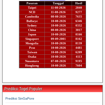
Prediksi Togel Populer
Prediksi SinGaPore