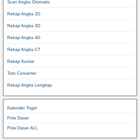
Scan Angka Otomatis
Rekap Angka 2D
Rekap Angka 3D
Rekap Angka 4D
Rekap Angka CT
Rekap Kumat
Toto Converter
Rekap Angka Lengkap
Kalender Togel
Pola Dasar
Pola Dasar ALL