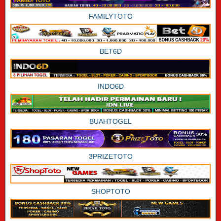
FAMILYTOTO
BET6D
INDO6D
BUAHTOGEL
3PRIZETOTO
SHOPTOTO