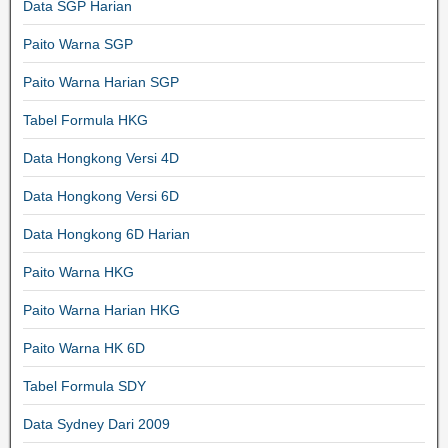
Data SGP Harian
Paito Warna SGP
Paito Warna Harian SGP
Tabel Formula HKG
Data Hongkong Versi 4D
Data Hongkong Versi 6D
Data Hongkong 6D Harian
Paito Warna HKG
Paito Warna Harian HKG
Paito Warna HK 6D
Tabel Formula SDY
Data Sydney Dari 2009