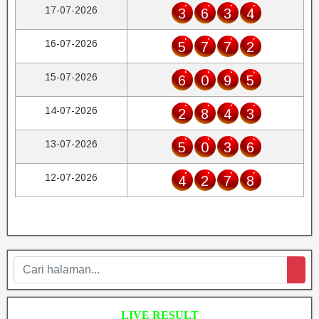
17-07-2026
3
6
3
4
16-07-2026
5
7
7
2
15-07-2026
6
0
9
5
14-07-2026
2
8
4
3
13-07-2026
5
0
3
6
12-07-2026
4
2
7
8