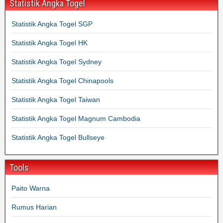
Statistik Angka Togel
Statistik Angka Togel SGP
Statistik Angka Togel HK
Statistik Angka Togel Sydney
Statistik Angka Togel Chinapools
Statistik Angka Togel Taiwan
Statistik Angka Togel Magnum Cambodia
Statistik Angka Togel Bullseye
Tools
Paito Warna
Rumus Harian