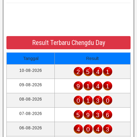
Result Terbaru Chengdu Day
Tanggal
Result
10-08-2026
2
5
4
1
09-08-2026
9
1
4
1
08-08-2026
0
1
3
0
07-08-2026
5
9
3
6
06-08-2026
4
0
4
3