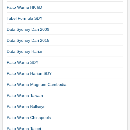
Paito Warna HK 6D
Tabel Formula SDY
Data Sydney Dari 2009
Data Sydney Dari 2015
Data Sydney Harian
Paito Warna SDY
Paito Warna Harian SDY
Paito Warna Magnum Cambodia
Paito Warna Taiwan
Paito Warna Bullseye
Paito Warna Chinapools
Paito Warna Taipei