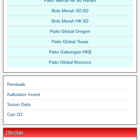
Paito Warna HK 6d Harian
Bola Merah SD 6D
Bola Merah HK 6D
Paito Global Oregon
Paito Global Texas
Paito Gabungan HKB
Paito Global Morocco
Pembalik
Kalkulator Invest
Susun Data
Cari 2D
Obrolan