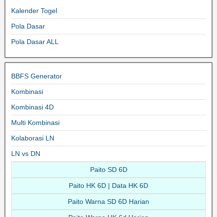
Kalender Togel
Pola Dasar
Pola Dasar ALL
BBFS Generator
Kombinasi
Kombinasi 4D
Multi Kombinasi
Kolaborasi LN
LN vs DN
Paito SD 6D
Paito HK 6D | Data HK 6D
Paito Warna SD 6D Harian