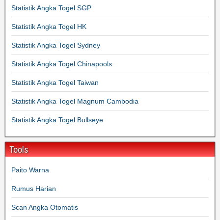
Statistik Angka Togel SGP
Statistik Angka Togel HK
Statistik Angka Togel Sydney
Statistik Angka Togel Chinapools
Statistik Angka Togel Taiwan
Statistik Angka Togel Magnum Cambodia
Statistik Angka Togel Bullseye
Tools
Paito Warna
Rumus Harian
Scan Angka Otomatis