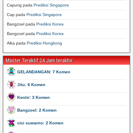
Capung
pada
Prediksi Singapore
Cap
pada
Prediksi Singapore
Bangzoel
pada
Prediksi Korea
Bangzoel
pada
Prediksi Korea
Alka
pada
Prediksi Hongkong
Master Teraktif 24 Jam terakhir
GELANDANGAN: 7 Komen
Jitu: 6 Komen
Kentir: 3 Komen
Bangzoel: 2 Komen
cici suwarno: 2 Komen