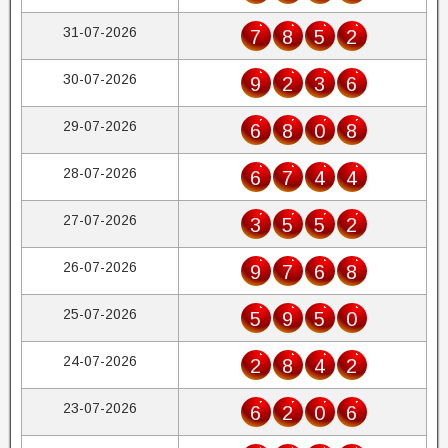
31-07-2026
7
8
5
2
30-07-2026
9
2
3
6
29-07-2026
6
8
0
8
28-07-2026
6
7
4
4
27-07-2026
3
5
5
2
26-07-2026
9
7
6
8
25-07-2026
5
9
5
0
24-07-2026
2
8
4
2
23-07-2026
6
2
0
6