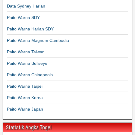
Data Sydney Harian
Paito Warna SDY
Paito Warna Harian SDY
Paito Warna Magnum Cambodia
Paito Warna Taiwan
Paito Warna Bullseye
Paito Warna Chinapools
Paito Warna Taipei
Paito Warna Korea
Paito Warna Japan
Statistik Angka Togel