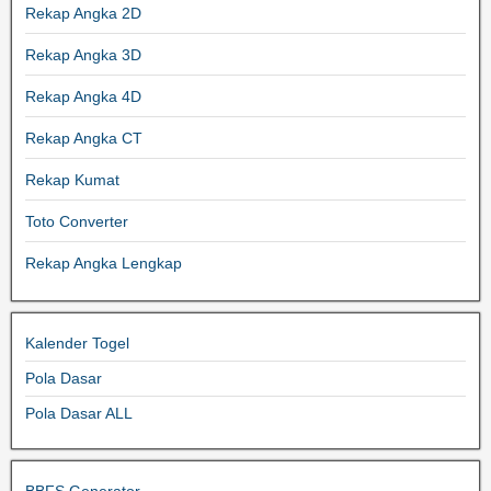
Rekap Angka 2D
Rekap Angka 3D
Rekap Angka 4D
Rekap Angka CT
Rekap Kumat
Toto Converter
Rekap Angka Lengkap
Kalender Togel
Pola Dasar
Pola Dasar ALL