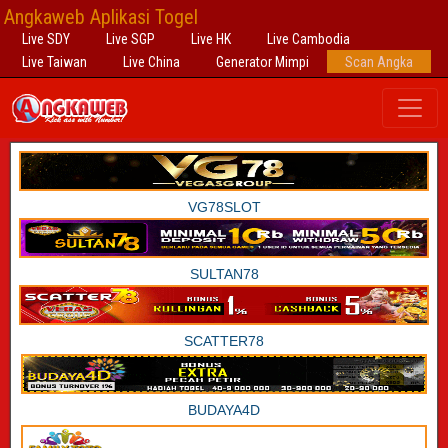
Angkaweb Aplikasi Togel
Live SDY
Live SGP
Live HK
Live Cambodia
Live Taiwan
Live China
Generator Mimpi
Scan Angka
VG78SLOT
SULTAN78
SCATTER78
BUDAYA4D