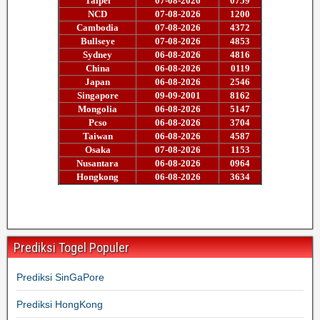
Prediksi Togel Populer
Prediksi SinGaPore
Prediksi HongKong