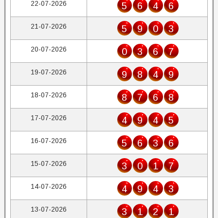
22-07-2026
5
6
4
6
21-07-2026
5
9
0
3
20-07-2026
0
3
6
7
19-07-2026
9
8
4
9
18-07-2026
8
7
6
8
17-07-2026
4
9
4
5
16-07-2026
5
6
3
6
15-07-2026
3
0
1
7
14-07-2026
4
9
4
3
13-07-2026
3
1
2
1