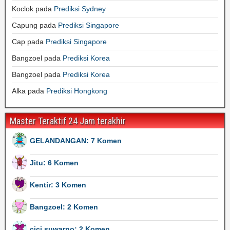
Koclok
pada
Prediksi Sydney
Capung
pada
Prediksi Singapore
Cap
pada
Prediksi Singapore
Bangzoel
pada
Prediksi Korea
Bangzoel
pada
Prediksi Korea
Alka
pada
Prediksi Hongkong
Master Teraktif 24 Jam terakhir
GELANDANGAN: 7 Komen
Jitu: 6 Komen
Kentir: 3 Komen
Bangzoel: 2 Komen
cici suwarno: 2 Komen