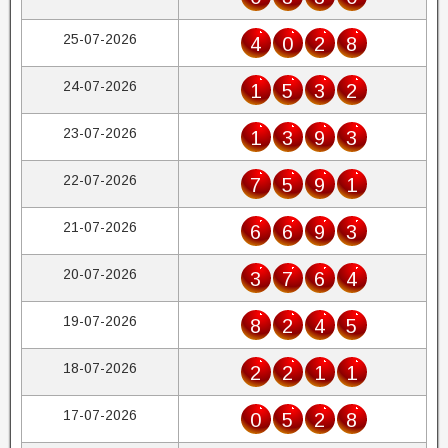
25-07-2026
4
0
2
8
24-07-2026
1
5
3
2
23-07-2026
1
3
9
3
22-07-2026
7
5
9
1
21-07-2026
6
6
9
3
20-07-2026
3
7
6
4
19-07-2026
8
2
4
5
18-07-2026
2
2
1
1
17-07-2026
0
5
2
8