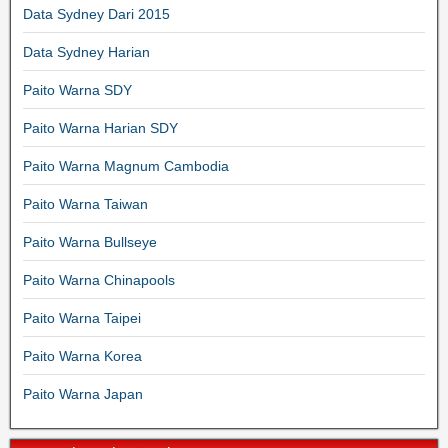
Data Sydney Dari 2015
Data Sydney Harian
Paito Warna SDY
Paito Warna Harian SDY
Paito Warna Magnum Cambodia
Paito Warna Taiwan
Paito Warna Bullseye
Paito Warna Chinapools
Paito Warna Taipei
Paito Warna Korea
Paito Warna Japan