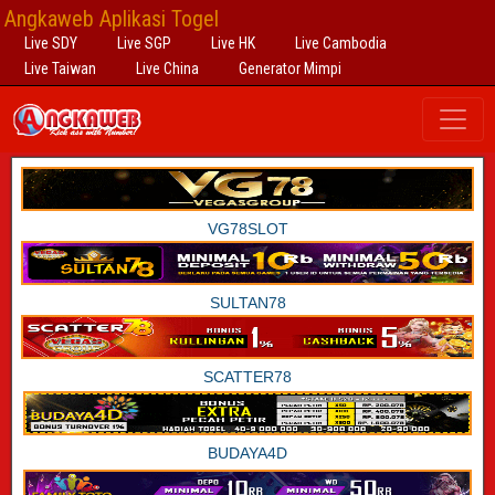
Angkaweb Aplikasi Togel
Live SDY
Live SGP
Live HK
Live Cambodia
Live Taiwan
Live China
Generator Mimpi
Scan Angka
VG78SLOT
SULTAN78
SCATTER78
BUDAYA4D