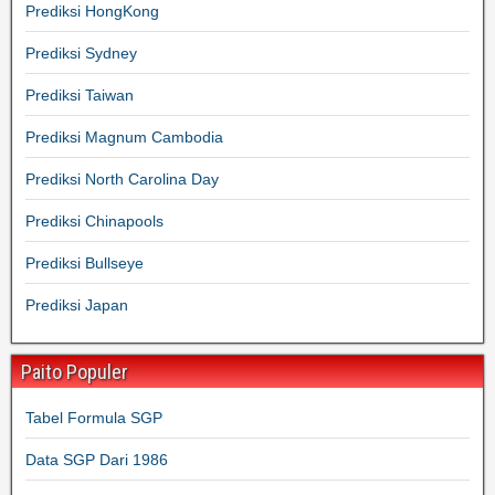
Prediksi HongKong
Prediksi Sydney
Prediksi Taiwan
Prediksi Magnum Cambodia
Prediksi North Carolina Day
Prediksi Chinapools
Prediksi Bullseye
Prediksi Japan
Paito Populer
Tabel Formula SGP
Data SGP Dari 1986