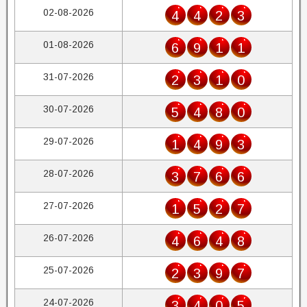
02-08-2026
4
4
2
3
01-08-2026
6
9
1
1
31-07-2026
2
3
1
0
30-07-2026
5
4
8
0
29-07-2026
1
4
9
3
28-07-2026
3
7
6
6
27-07-2026
1
5
2
7
26-07-2026
4
6
4
8
25-07-2026
2
3
9
7
24-07-2026
3
4
0
5