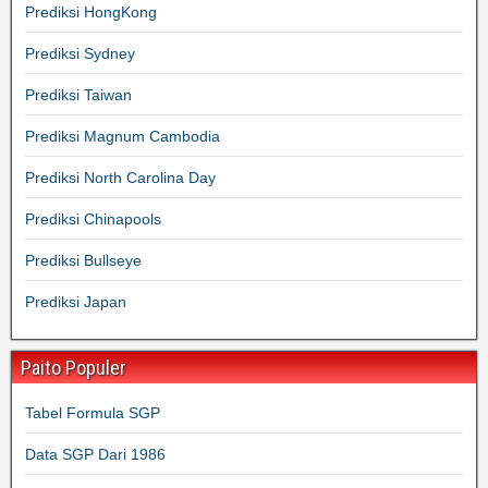
Prediksi HongKong
Prediksi Sydney
Prediksi Taiwan
Prediksi Magnum Cambodia
Prediksi North Carolina Day
Prediksi Chinapools
Prediksi Bullseye
Prediksi Japan
Paito Populer
Tabel Formula SGP
Data SGP Dari 1986