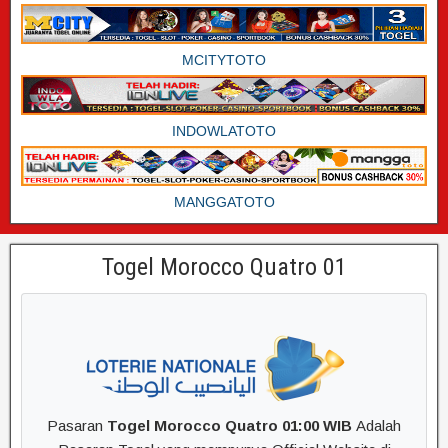
MCITYTOTO
INDOWLATOTO
MANGGATOTO
Togel Morocco Quatro 01
Pasaran
Togel Morocco Quatro 01:00 WIB
Adalah