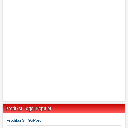
Prediksi Togel Populer
Prediksi SinGaPore