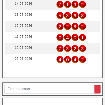
14-07-2026
7
1
9
2
13-07-2026
5
3
6
8
12-07-2026
2
2
8
2
11-07-2026
0
4
0
1
10-07-2026
7
3
2
3
09-07-2026
4
0
4
2