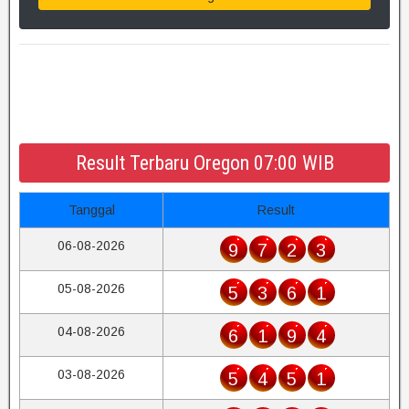
Result Terbaru Oregon 07:00 WIB
Tanggal
Result
06-08-2026
9
7
2
3
05-08-2026
5
3
6
1
04-08-2026
6
1
9
4
03-08-2026
5
4
5
1