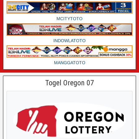
MCITYTOTO
INDOWLATOTO
MANGGATOTO
Togel Oregon 07