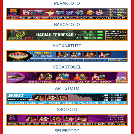
PERAKTOTO
BARCATOTO
ANGKAJITUTT
VEGASTOGEL
ARTISTOTO
SBOTOTO
SELEBTOTO