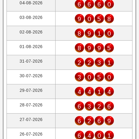
04-08-2026
6
6
6
0
03-08-2026
9
0
5
8
02-08-2026
8
9
1
0
01-08-2026
8
9
9
5
31-07-2026
2
2
3
1
30-07-2026
3
0
5
0
29-07-2026
4
4
1
4
28-07-2026
6
3
2
6
27-07-2026
6
2
6
9
26-07-2026
6
4
0
1