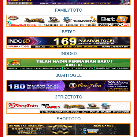
FAMILYTOTO
BET6D
INDO6D
BUAHTOGEL
3PRIZETOTO
SHOPTOTO