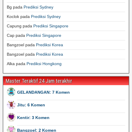
Bg
pada
Prediksi Sydney
Koclok
pada
Prediksi Sydney
Capung
pada
Prediksi Singapore
Cap
pada
Prediksi Singapore
Bangzoel
pada
Prediksi Korea
Bangzoel
pada
Prediksi Korea
Alka
pada
Prediksi Hongkong
Master Teraktif 24 Jam terakhir
GELANDANGAN: 7 Komen
Jitu: 6 Komen
Kentir: 3 Komen
Bangzoel: 2 Komen