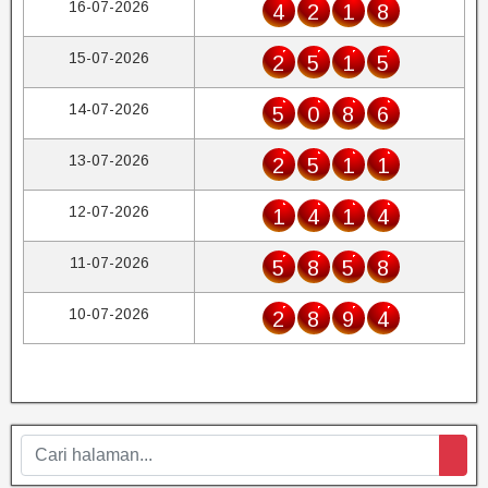
16-07-2026
4
2
1
8
15-07-2026
2
5
1
5
14-07-2026
5
0
8
6
13-07-2026
2
5
1
1
12-07-2026
1
4
1
4
11-07-2026
5
8
5
8
10-07-2026
2
8
9
4