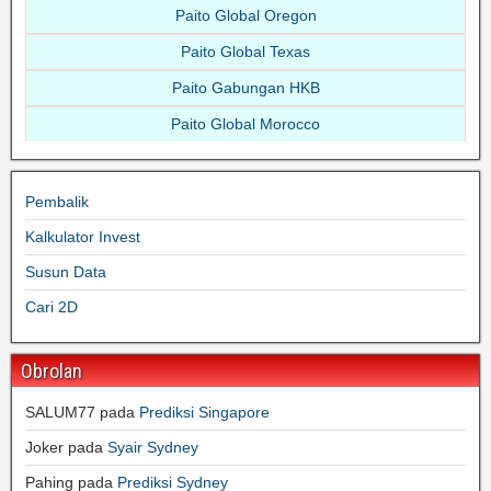
Paito Global Oregon
Paito Global Texas
Paito Gabungan HKB
Paito Global Morocco
Pembalik
Kalkulator Invest
Susun Data
Cari 2D
Obrolan
SALUM77
pada
Prediksi Singapore
Joker
pada
Syair Sydney
Pahing
pada
Prediksi Sydney