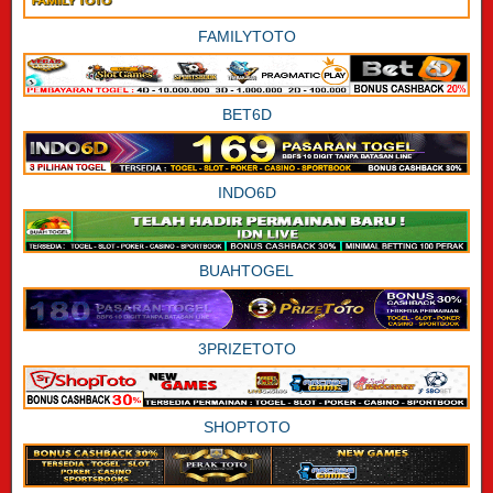
FAMILYTOTO
BET6D
INDO6D
BUAHTOGEL
3PRIZETOTO
SHOPTOTO