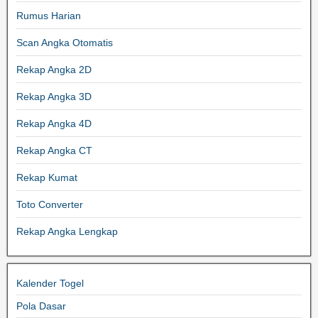
Rumus Harian
Scan Angka Otomatis
Rekap Angka 2D
Rekap Angka 3D
Rekap Angka 4D
Rekap Angka CT
Rekap Kumat
Toto Converter
Rekap Angka Lengkap
Kalender Togel
Pola Dasar