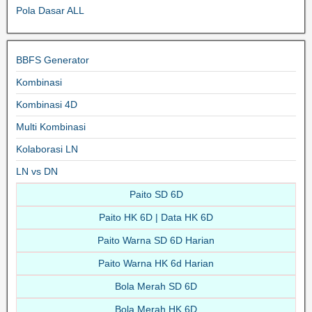
Pola Dasar ALL
BBFS Generator
Kombinasi
Kombinasi 4D
Multi Kombinasi
Kolaborasi LN
LN vs DN
Paito SD 6D
Paito HK 6D | Data HK 6D
Paito Warna SD 6D Harian
Paito Warna HK 6d Harian
Bola Merah SD 6D
Bola Merah HK 6D