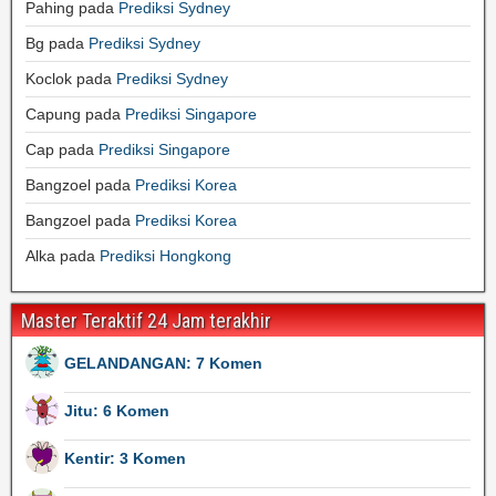
Pahing
pada
Prediksi Sydney
Bg
pada
Prediksi Sydney
Koclok
pada
Prediksi Sydney
Capung
pada
Prediksi Singapore
Cap
pada
Prediksi Singapore
Bangzoel
pada
Prediksi Korea
Bangzoel
pada
Prediksi Korea
Alka
pada
Prediksi Hongkong
Master Teraktif 24 Jam terakhir
GELANDANGAN: 7 Komen
Jitu: 6 Komen
Kentir: 3 Komen