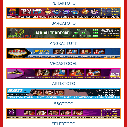
PERAKTOTO
BARCATOTO
ANGKAJITUTT
VEGASTOGEL
ARTISTOTO
SBOTOTO
SELEBTOTO