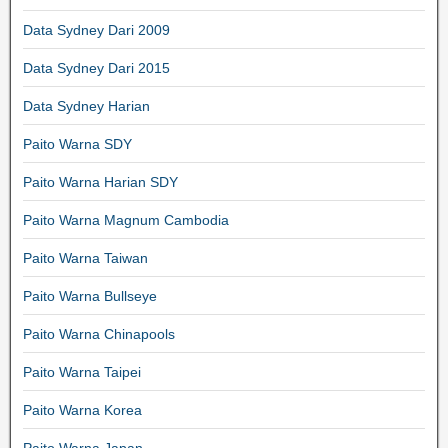
Data Sydney Dari 2009
Data Sydney Dari 2015
Data Sydney Harian
Paito Warna SDY
Paito Warna Harian SDY
Paito Warna Magnum Cambodia
Paito Warna Taiwan
Paito Warna Bullseye
Paito Warna Chinapools
Paito Warna Taipei
Paito Warna Korea