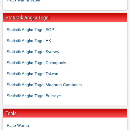
Paito Warna Japan
Statistik Angka Togel
Statistik Angka Togel SGP
Statistik Angka Togel HK
Statistik Angka Togel Sydney
Statistik Angka Togel Chinapools
Statistik Angka Togel Taiwan
Statistik Angka Togel Magnum Cambodia
Statistik Angka Togel Bullseye
Tools
Paito Warna