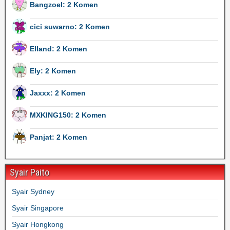
Bangzoel: 2 Komen
cici suwarno: 2 Komen
Elland: 2 Komen
Ely: 2 Komen
Jaxxx: 2 Komen
MXKING150: 2 Komen
Panjat: 2 Komen
Syair Paito
Syair Sydney
Syair Singapore
Syair Hongkong