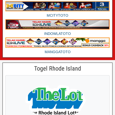
MCITYTOTO
INDOWLATOTO
MANGGATOTO
Togel Rhode Island