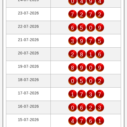
0
4
9
4
23-07-2026
7
2
7
2
22-07-2026
6
5
0
9
21-07-2026
3
9
7
5
20-07-2026
2
8
1
6
19-07-2026
8
9
0
9
18-07-2026
0
5
0
2
17-07-2026
1
7
3
7
16-07-2026
0
6
2
3
15-07-2026
4
7
6
1