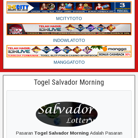
MCITYTOTO
INDOWLATOTO
MANGGATOTO
Togel Salvador Morning
Pasaran
Togel Salvador Morning
Adalah Pasaran