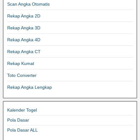
Scan Angka Otomatis
Rekap Angka 2D
Rekap Angka 3D
Rekap Angka 4D
Rekap Angka CT
Rekap Kumat
Toto Converter
Rekap Angka Lengkap
Kalender Togel
Pola Dasar
Pola Dasar ALL