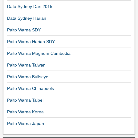
Data Sydney Dari 2015
Data Sydney Harian
Paito Warna SDY
Paito Warna Harian SDY
Paito Warna Magnum Cambodia
Paito Warna Taiwan
Paito Warna Bullseye
Paito Warna Chinapools
Paito Warna Taipei
Paito Warna Korea
Paito Warna Japan