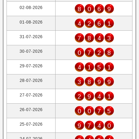
02-08-2026
8
0
6
9
01-08-2026
4
2
6
1
31-07-2026
7
8
4
3
30-07-2026
0
7
2
8
29-07-2026
4
1
5
1
28-07-2026
3
8
9
9
27-07-2026
2
9
4
1
26-07-2026
0
0
7
5
25-07-2026
9
7
4
0
24-07-2026