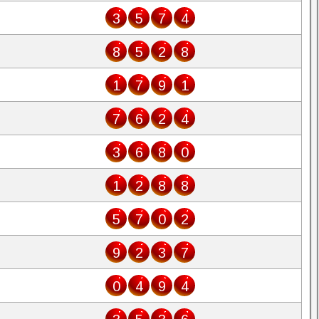
3
5
7
4
8
5
2
8
1
7
9
1
7
6
2
4
3
6
8
0
1
2
8
8
5
7
0
2
9
2
3
7
0
4
9
4