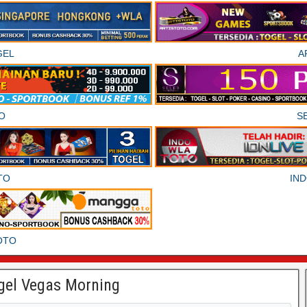
GEL
A
O
S
TO
IN
OTO
gel Vegas Morning