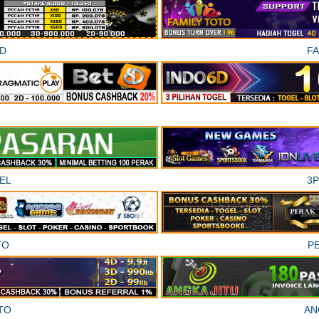
D
F
EL
3
TO
P
TO
AN