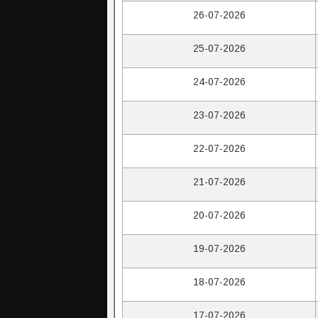
26-07-2026
25-07-2026
24-07-2026
23-07-2026
22-07-2026
21-07-2026
20-07-2026
19-07-2026
18-07-2026
17-07-2026