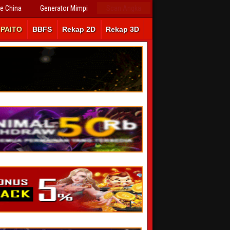
ve China
Generator Mimpi
Scan Angka
PAITO
BBFS
Rekap 2D
Rekap 3D