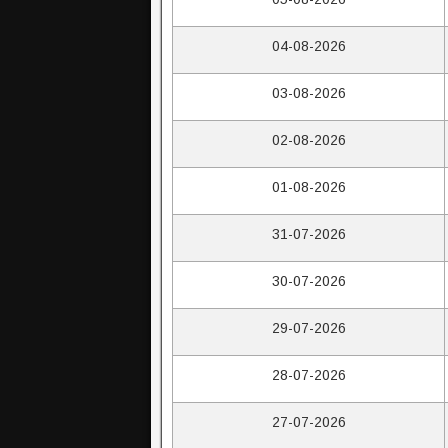
04-08-2026
03-08-2026
02-08-2026
01-08-2026
31-07-2026
30-07-2026
29-07-2026
28-07-2026
27-07-2026