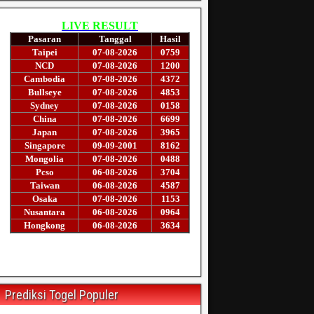
Prediksi Togel Populer