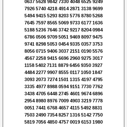
0637 5628 9842 7330 4048 6525 9249
7926 5740 4218 4914 2871 3138 9699
5494 9415 5293 8203 5776 8780 5268
7645 7597 8565 5069 9733 6177 1636
5188 5236 7646 3742 9217 8204 0984
6786 0506 9709 5051 9469 8097 9475
9741 8298 5053 0454 9335 0357 3753
8056 0715 9406 3037 2151 0190 5576
4567 2258 9415 6696 2960 9275 3017
1158 5402 7131 8879 6456 9350 3927
4484 2277 9907 8555 0117 1050 1847
3093 2073 7274 1501 1315 4197 4795
3335 4977 8988 0594 9151 7730 7762
3438 4705 6448 2745 4601 9674 6896
2954 8980 8976 7009 4903 3219 7778
0051 7441 6768 4657 4115 5492 8831
7503 2490 7354 8257 1316 5142 7750
5819 7056 4850 4757 0019 6153 1980