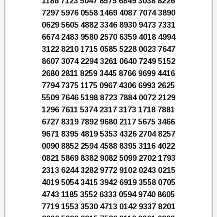
1186 7123 5047 8575 6849 3038 8226
7297 5976 0558 1469 4087 7074 3890
0629 5605 4882 3346 8930 9473 7331
6674 2483 9580 2570 6359 4018 4994
3122 8210 1715 0585 5228 0023 7647
8607 3074 2294 3261 0640 7249 5152
2680 2811 8259 3445 8766 9699 4416
7794 7375 1175 0967 4306 6993 2625
5509 7646 5198 8723 7884 0072 2129
1296 7611 5374 2317 3173 1718 7881
6727 8319 7892 9680 2117 5675 3466
9671 8395 4819 5353 4326 2704 8257
0090 8852 2594 4588 8395 3116 4022
0821 5869 8382 9082 5099 2702 1793
2313 6244 3282 9772 9102 0243 0215
4019 5054 3415 3942 6919 3558 0705
4743 1185 3552 6333 0594 9740 8605
7719 1553 3530 4713 0142 9337 8201