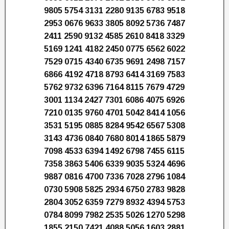
9805 5754 3131 2280 9135 6783 9518
2953 0676 9633 3805 8092 5736 7487
2411 2590 9132 4585 2610 8418 3329
5169 1241 4182 2450 0775 6562 6022
7529 0715 4340 6735 9691 2498 7157
6866 4192 4718 8793 6414 3169 7583
5762 9732 6396 7164 8115 7679 4729
3001 1134 2427 7301 6086 4075 6926
7210 0135 9760 4701 5042 8414 1056
3531 5195 0885 8284 9542 6567 5308
3143 4736 0840 7680 8014 1865 5879
7098 4533 6394 1492 6798 7455 6115
7358 3863 5406 6339 9035 5324 4696
9887 0816 4700 7336 7028 2796 1084
0730 5908 5825 2934 6750 2783 9828
2804 3052 6359 7279 8932 4394 5753
0784 8099 7982 2535 5026 1270 5298
1855 2150 7421 4088 5056 1603 2881