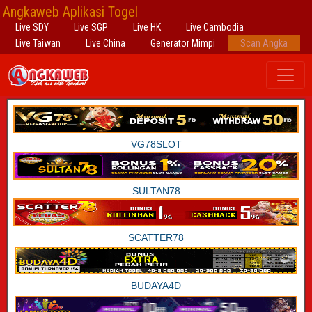
Angkaweb Aplikasi Togel
Live SDY
Live SGP
Live HK
Live Cambodia
Live Taiwan
Live China
Generator Mimpi
Scan Angka
VG78SLOT
SULTAN78
SCATTER78
BUDAYA4D