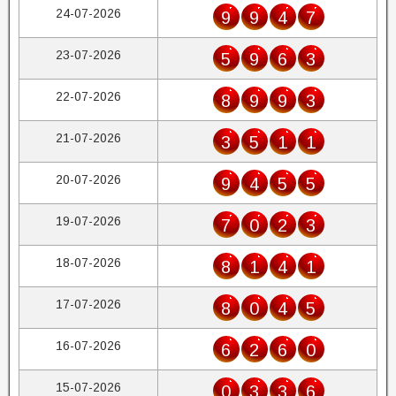
24-07-2026
9
9
4
7
23-07-2026
5
9
6
3
22-07-2026
8
9
9
3
21-07-2026
3
5
1
1
20-07-2026
9
4
5
5
19-07-2026
7
0
2
3
18-07-2026
8
1
4
1
17-07-2026
8
0
4
5
16-07-2026
6
2
6
0
15-07-2026
0
3
3
6