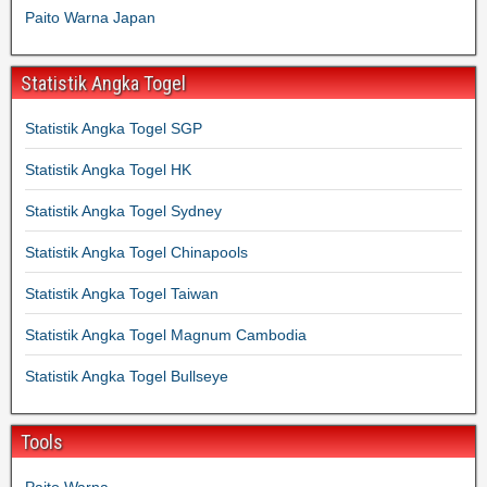
Paito Warna Japan
Statistik Angka Togel
Statistik Angka Togel SGP
Statistik Angka Togel HK
Statistik Angka Togel Sydney
Statistik Angka Togel Chinapools
Statistik Angka Togel Taiwan
Statistik Angka Togel Magnum Cambodia
Statistik Angka Togel Bullseye
Tools