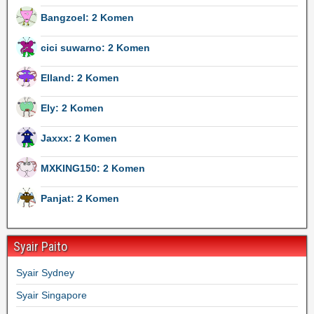
Bangzoel: 2 Komen
cici suwarno: 2 Komen
Elland: 2 Komen
Ely: 2 Komen
Jaxxx: 2 Komen
MXKING150: 2 Komen
Panjat: 2 Komen
Syair Paito
Syair Sydney
Syair Singapore