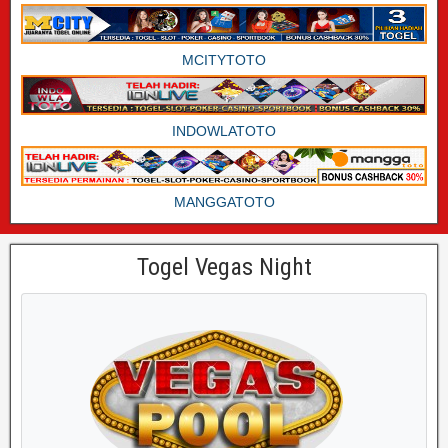
MCITYTOTO
INDOWLATOTO
MANGGATOTO
Togel Vegas Night