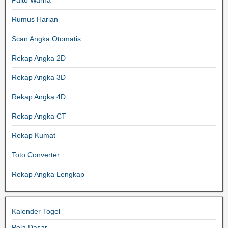
Paito Warna
Rumus Harian
Scan Angka Otomatis
Rekap Angka 2D
Rekap Angka 3D
Rekap Angka 4D
Rekap Angka CT
Rekap Kumat
Toto Converter
Rekap Angka Lengkap
Kalender Togel
Pola Dasar