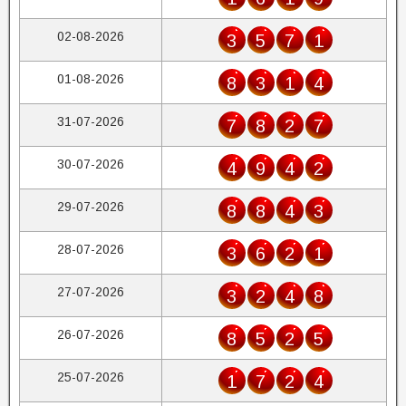
02-08-2026
3
5
7
1
01-08-2026
8
3
1
4
31-07-2026
7
8
2
7
30-07-2026
4
9
4
2
29-07-2026
8
8
4
3
28-07-2026
3
6
2
1
27-07-2026
3
2
4
8
26-07-2026
8
5
2
5
25-07-2026
1
7
2
4