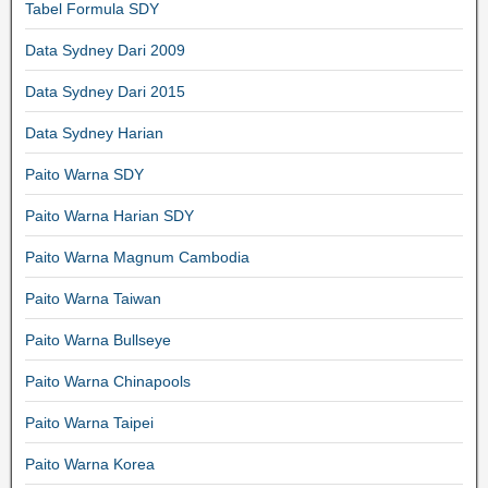
Tabel Formula SDY
Data Sydney Dari 2009
Data Sydney Dari 2015
Data Sydney Harian
Paito Warna SDY
Paito Warna Harian SDY
Paito Warna Magnum Cambodia
Paito Warna Taiwan
Paito Warna Bullseye
Paito Warna Chinapools
Paito Warna Taipei
Paito Warna Korea